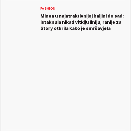
FASHION
Minea u najatraktivnijoj haljini do sad:
Istaknula nikad vitkiju liniju, ranije za
Story otkrila kako je smršavjela