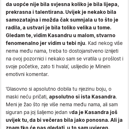
da uopće nije bila svjesna koliko je bila lijepa,
prekrasna i talentirana. Uvijek je nekako bila
samozatajna i možda čak sumnjala u to što je
radila, a ustvari je bila toliko velika u tome.
Gledam te, vidim Kasandru u malom, stvarno
fenomenalno jer vidim u tebi nju
. Kad nekog više
nema među nama, treba to dostojanstveno iznijeti
na ovoj pozornici i nekako sam se vratila u prošlost i
svoje početke, zato ti hvala’, uslijedio je Minein
emotivni komentar.
‘Glasovno si apsolutno dobila tu njezinu boju, o
maski neću pričati,
apsolutno si ista Kasandra
.
Meni je žao što nje više nema među nama, ali sam
siguran pa joj šaljemo jedan v
da je Kasandra još
uvijek tu, da bi večeras bila jako ponosna. Ali ja
znam tko će nas gledati, u to sam uvjeren.