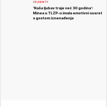
CELEBRITY
'Naša ljubav traje već 30 godina':
Minea u TLZP-u imala emotivni susret
s gostom iznenađenja