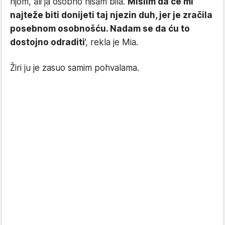
njom, ali ja osobno nisam bila.
Mislim da će mi
najteže biti donijeti taj njezin duh, jer je zračila
posebnom osobnošću. Nadam se da ću to
dostojno odraditi
’, rekla je Mia.
Žiri ju je zasuo samim pohvalama.