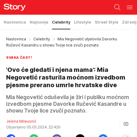
Naslovnica
Najnovije
Celebrity
Lifestyle
Street Style
Zdravlj
Naslovnica
Celebrity
Mia Negovetić utjelovila Davorku
Ručević Kasandru u showu Tvoje lice zvuči poznato
SVAKA ČAST!
'Ovo će gledati i njena mama': Mia
Negovetić rasturila moćnom izvedbom
pjesme prerano umrle hrvatske dive
Mia Negovetić oduševila je žiri i publiku moćnom
izvedbom pjesme Davorke Ručević Kasandre u
showu Tvoje lice zvuči poznato.
Jelena Mileusnić
Objavljeno 05.05.2024. 22:42h