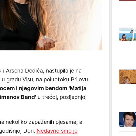
 i Arsena Dedića, nastupila je na
 u gradu Visu, na poluotoku Prilovu.
 ocem i njegovim bendom 'Matija
zimanov Band'
u trećoj, posljednjoj
ma nekoliko zapaženih pjesama, a
ogodišnjoj Dori.
Nedavno smo je