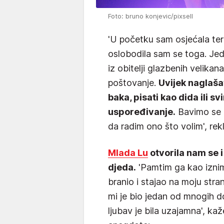
Foto: bruno konjevic/pixsell
'U početku sam osjećala tere
oslobodila sam se toga. J
iz obitelji glazbenih velikana
poštovanje.
Uvijek naglaš
baka, pisati kao dida ili s
uspoređivanje.
Bavimo se ra
da radim ono što volim', rekl
Mlada Lu
otvorila nam se
djeda.
'Pamtim ga kao iznim
branio i stajao na moju stran
mi je bio jedan od mnogih d
ljubav je bila uzajamna', kaž