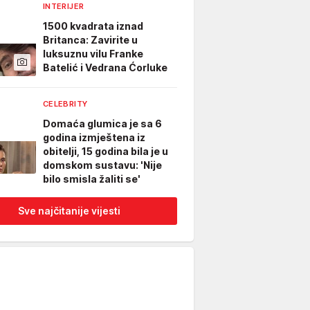
INTERIJER
1500 kvadrata iznad
Britanca: Zavirite u
luksuznu vilu Franke
Batelić i Vedrana Ćorluke
CELEBRITY
Domaća glumica je sa 6
godina izmještena iz
obitelji, 15 godina bila je u
domskom sustavu: 'Nije
bilo smisla žaliti se'
Sve najčitanije vijesti