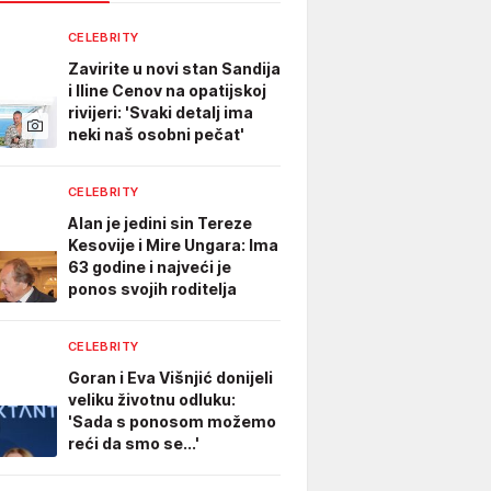
CELEBRITY
Zavirite u novi stan Sandija
i Iline Cenov na opatijskoj
rivijeri: 'Svaki detalj ima
neki naš osobni pečat'
CELEBRITY
Alan je jedini sin Tereze
Kesovije i Mire Ungara: Ima
63 godine i najveći je
ponos svojih roditelja
CELEBRITY
Goran i Eva Višnjić donijeli
veliku životnu odluku:
'Sada s ponosom možemo
reći da smo se...'