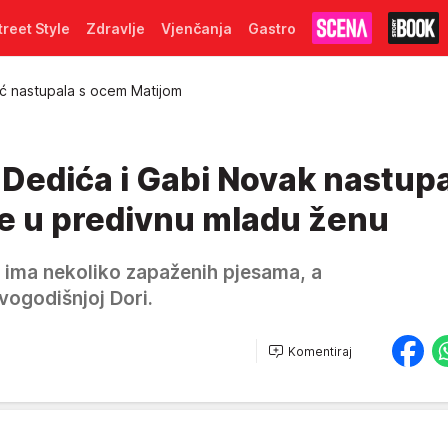
treet Style
Zdravlje
Vjenčanja
Gastro
ć nastupala s ocem Matijom
Dedića i Gabi Novak nastupa
je u predivnu mladu ženu
 ima nekoliko zapaženih pjesama, a
 ovogodišnjoj Dori.
Komentiraj