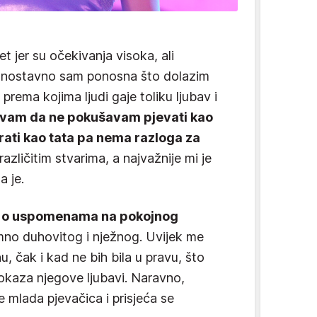
t jer su očekivanja visoka, ali
ednostavno sam ponosna što dolazim
 prema kojima ljudi gaje toliku ljubav i
avam da ne pokušavam pjevati kao
virati kao tata pa nema razloga za
zličitim stvarima, a najvažnije mi je
a je.
 i o uspomenama na pokojnog
no duhovitog i nježnog. Uvijek me
u, čak i kad ne bih bila u pravu, što
okaza njegove ljubavi. Naravno,
e mlada pjevačica i prisjeća se