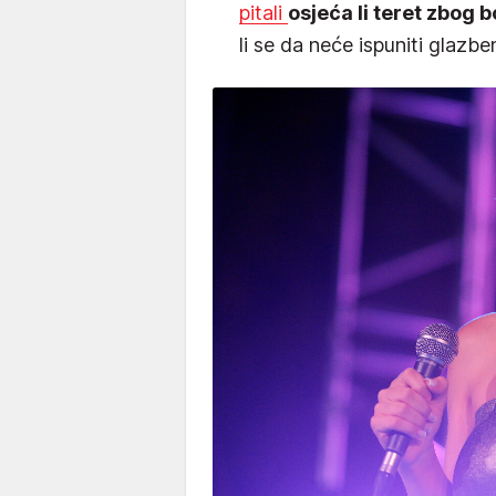
pitali
osjeća li teret zbog 
li se da neće ispuniti glazb