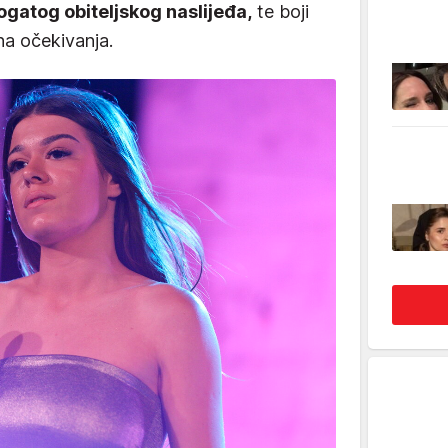
bogatog obiteljskog naslijeđa,
te boji
ena očekivanja.