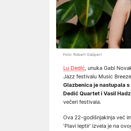
Foto: Robert Gašpert
Lu Dedić
, unuka Gabi Novak
Jazz festivalu Music Breeze
Glazbenica je nastupala s
Dedić Quartet i Vasil Had
večeri festivala.
Ova 22-godišnjakinja već i
'Plavi leptir' izvela je na ov