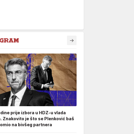
odine prije izbora u HDZ-u vlada
. Znakovito je što se Plenković baš
omio na bivšeg partnera