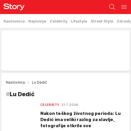
Naslovnica
Najnovije
Celebrity
Lifestyle
Street Style
Zdravlj
Naslovnica
Lu Dedić
#
Lu Dedić
CELEBRITY
31.7.2026.
Nakon teškog životnog perioda: Lu
Dedić ima veliki razlog za slavlje,
fotografije otkrile sve