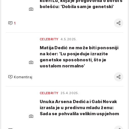
kćeri Lu, koja je progovorila o borbi s
bolešću: 'Dobila sam je genetski'
1
CELEBRITY
4.5.2025.
Matija Dedić ne može biti ponosniji
na kćer: 'Lu posjeduje izrazite
genetske sposobnosti, što je
uostalom normalno'
Komentiraj
CELEBRITY
25.4.2025.
Unuka Arsena Dedića i Gabi Novak
izrasla je u predivnu mladu ženu:
Sada se pohvalila velikim uspjehom