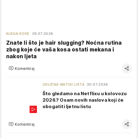
NJEGA KOSE
29.07.2026.
Znate li što je hair slugging? Noćna rutina
zbog koje će vaša kosa ostati mekana i
nakon ljeta
Komentiraj
ODLIČNA WATCH LISTA
30.07.2026.
Što gledamo na Netflixu u kolovozu
2026.? Osam novih naslova koji će
obogatiti ljetnu listu
Komentiraj