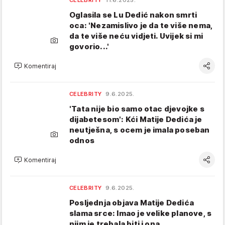
CELEBRITY
11.6.2025.
Oglasila se Lu Dedić nakon smrti
oca: 'Nezamislivo je da te više nema,
da te više neću vidjeti. Uvijek si mi
govorio...'
Komentiraj
CELEBRITY
9.6.2025.
'Tata nije bio samo otac djevojke s
dijabetesom': Kći Matije Dedića je
neutješna, s ocem je imala poseban
odnos
Komentiraj
CELEBRITY
9.6.2025.
Posljednja objava Matije Dedića
slama srce: Imao je velike planove, s
njim je trebala biti i ona