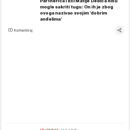
Partnerica i kći Matije Dedića nisu
mogle sakriti tugu: On ih je zbog
ovoga nazivao svojim 'dobrim
anđelima'
Komentiraj