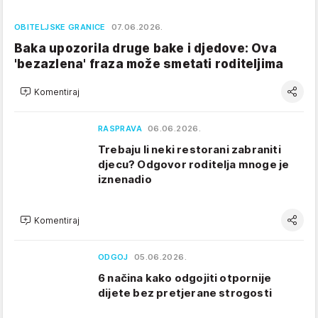
OBITELJSKE GRANICE
07.06.2026.
Baka upozorila druge bake i djedove: Ova
'bezazlena' fraza može smetati roditeljima
Komentiraj
RASPRAVA
06.06.2026.
Trebaju li neki restorani zabraniti
djecu? Odgovor roditelja mnoge je
iznenadio
Komentiraj
ODGOJ
05.06.2026.
6 načina kako odgojiti otpornije
dijete bez pretjerane strogosti