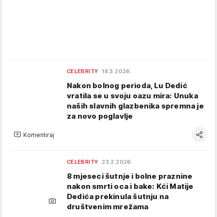
CELEBRITY
18.3.2026.
Nakon bolnog perioda, Lu Dedić
vratila se u svoju oazu mira: Unuka
naših slavnih glazbenika spremna je
za novo poglavlje
Komentiraj
CELEBRITY
23.2.2026.
8 mjeseci šutnje i bolne praznine
nakon smrti oca i bake: Kći Matije
Dedića prekinula šutnju na
društvenim mrežama