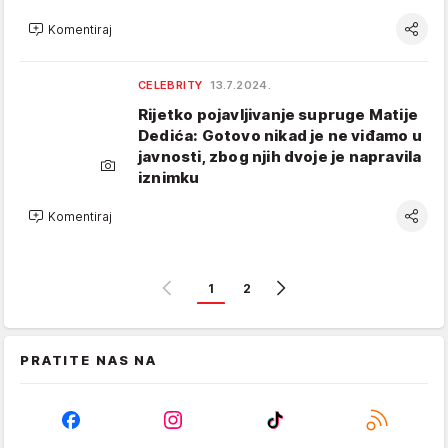
Komentiraj
CELEBRITY
13.7.2024.
Rijetko pojavljivanje supruge Matije
Dedića: Gotovo nikad je ne viđamo u
javnosti, zbog njih dvoje je napravila
iznimku
Komentiraj
1
2
PRATITE NAS NA