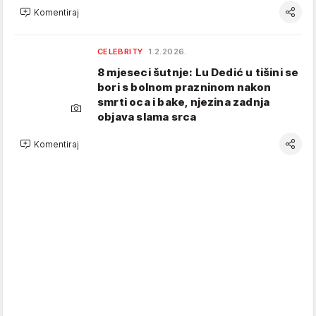
Komentiraj
CELEBRITY
1.2.2026.
8 mjeseci šutnje: Lu Dedić u tišini se
bori s bolnom prazninom nakon
smrti oca i bake, njezina zadnja
objava slama srca
Komentiraj