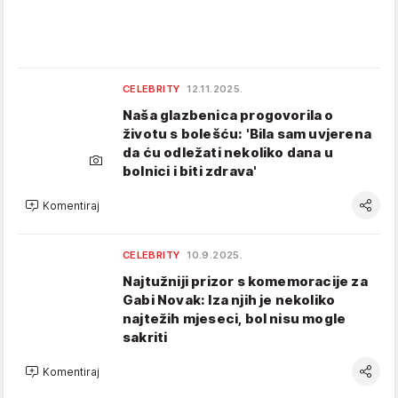
CELEBRITY
12.11.2025.
Naša glazbenica progovorila o
životu s bolešću: 'Bila sam uvjerena
da ću odležati nekoliko dana u
bolnici i biti zdrava'
Komentiraj
CELEBRITY
10.9.2025.
Najtužniji prizor s komemoracije za
Gabi Novak: Iza njih je nekoliko
najtežih mjeseci, bol nisu mogle
sakriti
Komentiraj