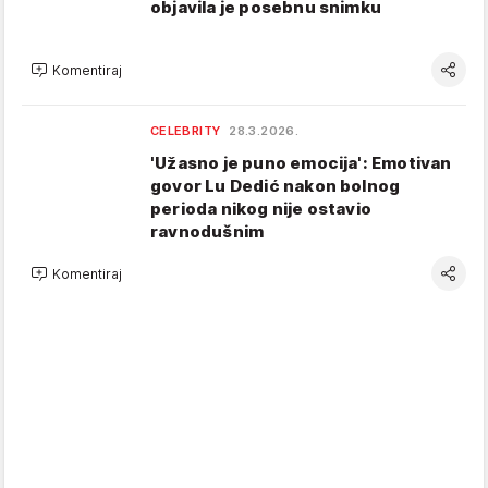
objavila je posebnu snimku
Komentiraj
CELEBRITY
28.3.2026.
'Užasno je puno emocija': Emotivan
govor Lu Dedić nakon bolnog
perioda nikog nije ostavio
ravnodušnim
Komentiraj