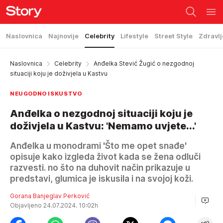
Naslovnica
Najnovije
Celebrity
Lifestyle
Street Style
Zdravlj
Naslovnica
Celebrity
Anđelka Stević Žugić o nezgodnoj
situaciji koju je doživjela u Kastvu
NEUGODNO ISKUSTVO
Anđelka o nezgodnoj situaciji koju je
doživjela u Kastvu: 'Nemamo uvjete...'
Anđelka u monodrami 'Što me opet snađe'
opisuje kako izgleda život kada se žena odluči
razvesti. no što na duhovit način prikazuje u
predstavi, glumica je iskusila i na svojoj koži.
Gorana Banjeglav Perković
Objavljeno 24.07.2024. 10:02h