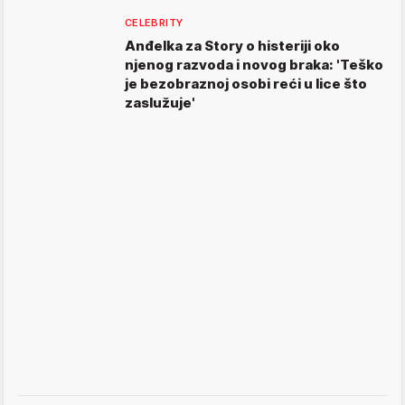
CELEBRITY
Anđelka za Story o histeriji oko
njenog razvoda i novog braka: 'Teško
je bezobraznoj osobi reći u lice što
zaslužuje'