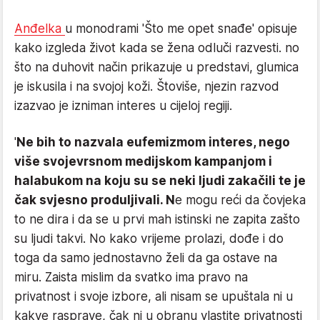
Anđelka
u monodrami 'Što me opet snađe' opisuje
kako izgleda život kada se žena odluči razvesti. no
što na duhovit način prikazuje u predstavi, glumica
je iskusila i na svojoj koži. Štoviše, njezin razvod
izazvao je izniman interes u cijeloj regiji.
'
Ne bih to nazvala eufemizmom interes, nego
više svojevrsnom medijskom kampanjom i
halabukom na koju su se neki ljudi zakačili te je
čak svjesno produljivali. N
e mogu reći da čovjeka
to ne dira i da se u prvi mah istinski ne zapita zašto
su ljudi takvi. No kako vrijeme prolazi, dođe i do
toga da samo jednostavno želi da ga ostave na
miru. Zaista mislim da svatko ima pravo na
privatnost i svoje izbore, ali nisam se upuštala ni u
kakve rasprave, čak ni u obranu vlastite privatnosti