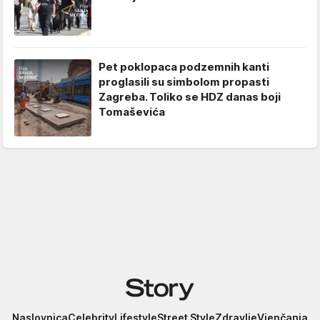
Pet poklopaca podzemnih kanti
proglasili su simbolom propasti
Zagreba. Toliko se HDZ danas boji
Tomaševića
Story
Naslovnica
Celebrity
Lifestyle
Street Style
Zdravlje
Vjenčanja