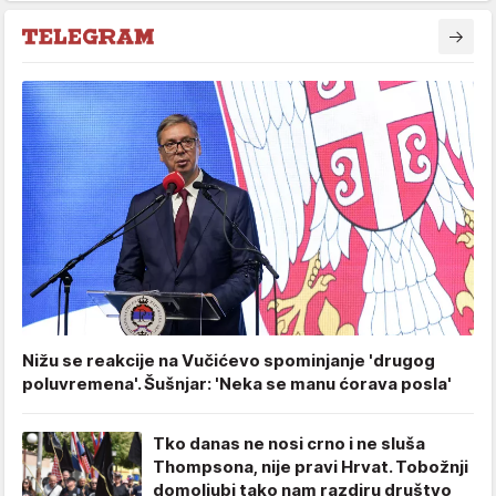
Nižu se reakcije na Vučićevo spominjanje 'drugog
poluvremena'. Šušnjar: 'Neka se manu ćorava posla'
Tko danas ne nosi crno i ne sluša
Thompsona, nije pravi Hrvat. Tobožnji
domoljubi tako nam razdiru društvo