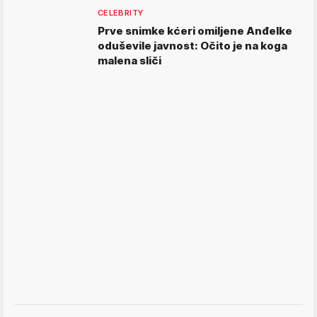
CELEBRITY
Prve snimke kćeri omiljene Anđelke
oduševile javnost: Očito je na koga
malena sliči