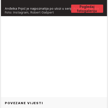
Pogledaj
Anđelka Prpić je najpoznatija po ulozi u seriji 'Andrija i Anđelka '
fotogaleriju
Foto: Instagram, Robert Gašpert
POVEZANE VIJESTI