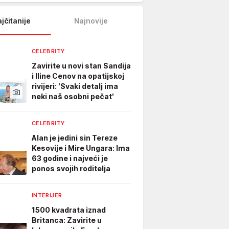
jčitanije
Najnovije
CELEBRITY
Zavirite u novi stan Sandija
i Iline Cenov na opatijskoj
rivijeri: 'Svaki detalj ima
neki naš osobni pečat'
CELEBRITY
Alan je jedini sin Tereze
Kesovije i Mire Ungara: Ima
63 godine i najveći je
ponos svojih roditelja
INTERIJER
1500 kvadrata iznad
Britanca: Zavirite u