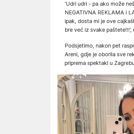
‘Udri udri - pa ako može ne
NEGATIVNA REKLAMA i LAŽ
ipak, dosta mi je ove cajkaš
bre već iz svake paštete!!!’, 
Podsjetimo, nakon pet rasp
Areni, gdje je oborila sve r
priprema spektakl u Zagrebu