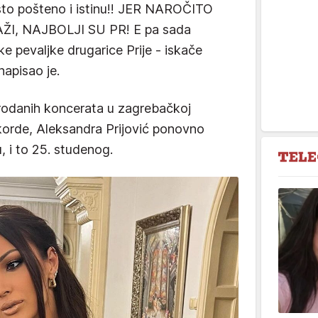
što pošteno i istinu!! JER NAROČITO
I, NAJBOLJI SU PR! E pa sada
ke pevaljke drugarice Prije - iskače
napisao je.
rodanih koncerata u zagrebačkoj
ekorde, Aleksandra Prijović ponovno
, i to 25. studenog.