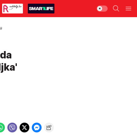
nu
 da
jka'