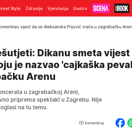
treet Style
Zdravlje
Vjenčanja
Gastro
omentirao vijest da se Aleksandra Prijović vraća u zagrebačku Are
šutjeti: Dikanu smeta vijest
oju je nazvao 'cajkaška peval
bačku Arenu
ncerata u zagrebačkoj Areni,
vno priprema spektakl u Zagrebu. Nije
oglasi na tu temu.
Komentiraj