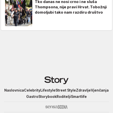
Tko danas ne nosi crno i ne sluša
Thompsona, nije pravi Hrvat. Tobožnji
domoljubi tako nam razdiru društvo
Story
Naslovnica
Celebrity
Lifestyle
Street Style
Zdravlje
Vjenčanja
Gastro
Storybook
Roditelji
Smartlife