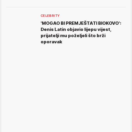
CELEBRITY
'MOGAO BI PREMJEŠTATI BIOKOVO':
Denis Latin objavio lijepu vijest,
prijatelji mu poželjeli što brži
oporavak