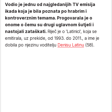
Vodio je jednu od najgledanijih TV emisija
ikada koja je bila poznata po hrabrim i
kontroverznim temama. Progovarala je o
onome o čemu su drugi uglavnom šutjeli i
nastojali zataškati.
Riječ je o 'Latinici', koja se
emitirala, uz prekide, od 1993. do 2011., a ime je
dobila po njezinu voditelju
Denisu Latinu
(58).