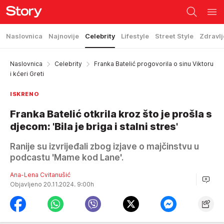
Naslovnica
Najnovije
Celebrity
Lifestyle
Street Style
Zdravlj
Naslovnica
Celebrity
Franka Batelić progovorila o sinu Viktoru
i kćeri Greti
ISKRENO
Franka Batelić otkrila kroz što je prošla s
djecom: 'Bila je briga i stalni stres'
Ranije su izvrijeđali zbog izjave o majčinstvu u
podcastu 'Mame kod Lane'.
Ana-Lena Cvitanušić
Objavljeno 20.11.2024. 9:00h