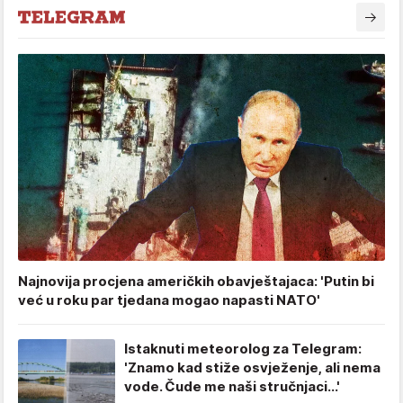
Najnovija procjena američkih obavještajaca: 'Putin bi
već u roku par tjedana mogao napasti NATO'
Istaknuti meteorolog za Telegram:
'Znamo kad stiže osvježenje, ali nema
vode. Čude me naši stručnjaci...'