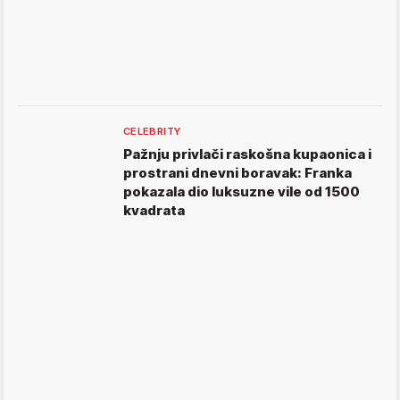
CELEBRITY
Pažnju privlači raskošna kupaonica i
prostrani dnevni boravak: Franka
pokazala dio luksuzne vile od 1500
kvadrata