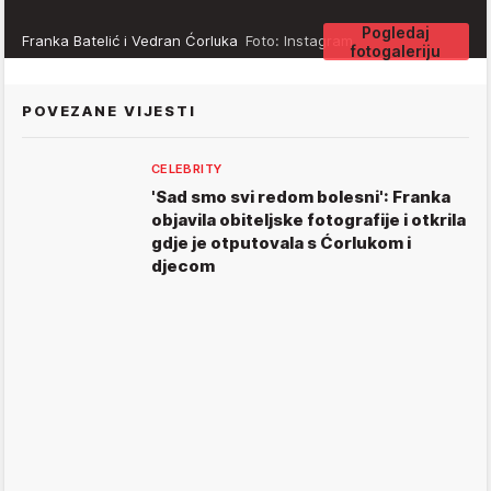
Pogledaj
Franka Batelić i Vedran Ćorluka
Foto: Instagram
fotogaleriju
POVEZANE VIJESTI
CELEBRITY
'Sad smo svi redom bolesni': Franka
objavila obiteljske fotografije i otkrila
gdje je otputovala s Ćorlukom i
djecom