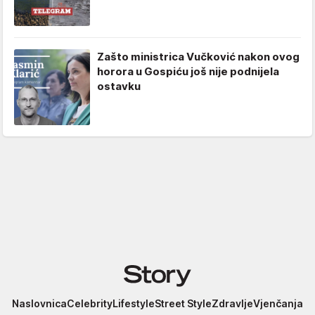
Zašto ministrica Vučković nakon ovog
horora u Gospiću još nije podnijela
ostavku
Story
Naslovnica
Celebrity
Lifestyle
Street Style
Zdravlje
Vjenčanja