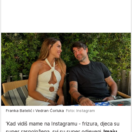
Franka Batelić i Vedran Ćorluka
Foto: Instagram
'Kad vidiš mame na Instagramu - frizura, djeca su
super raspoložena, svi su super odjeveni.
Imaju