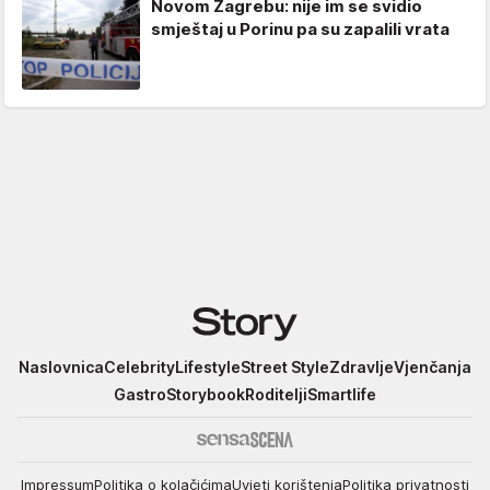
Novom Zagrebu: nije im se svidio
smještaj u Porinu pa su zapalili vrata
Story
Naslovnica
Celebrity
Lifestyle
Street Style
Zdravlje
Vjenčanja
Gastro
Storybook
Roditelji
Smartlife
Impressum
Politika o kolačićima
Uvjeti korištenja
Politika privatnosti