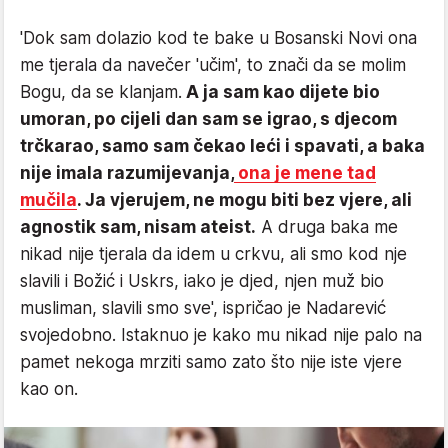
'Dok sam dolazio kod te bake u Bosanski Novi ona
me tjerala da navečer 'učim', to znači da se molim
Bogu, da se klanjam.
A ja sam kao dijete bio
umoran, po cijeli dan sam se igrao, s djecom
trčkarao, samo sam čekao leći i spavati, a baka
nije imala razumijevanja,
ona je mene tad
mučila
. Ja vjerujem, ne mogu biti bez vjere, ali
agnostik sam, nisam ateist.
A druga baka me
nikad nije tjerala da idem u crkvu, ali smo kod nje
slavili i Božić i Uskrs, iako je djed, njen muž bio
musliman, slavili smo sve', ispričao je Nadarević
svojedobno. Istaknuo je kako mu nikad nije palo na
pamet nekoga mrziti samo zato što nije iste vjere
kao on.