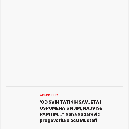
CELEBRITY
'OD SVIH TATINIH SAVJETA I
USPOMENA S NJIM, NAJVIŠE
PAMTIM...': Nana Nadarević
progovorila o ocu Mustafi