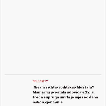
CELEBRITY
'Nisam se htio roditi kao Mustafa':
Mama mu je ostala udovica s 22, a
treća supruga umrla je mjesec dana
nakon vjenčanja