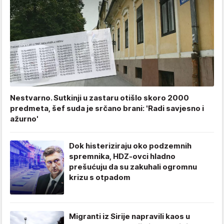
Nestvarno. Sutkinji u zastaru otišlo skoro 2000
predmeta, šef suda je srčano brani: 'Radi savjesno i
ažurno'
Dok histeriziraju oko podzemnih
spremnika, HDZ-ovci hladno
prešućuju da su zakuhali ogromnu
krizu s otpadom
Migranti iz Sirije napravili kaos u