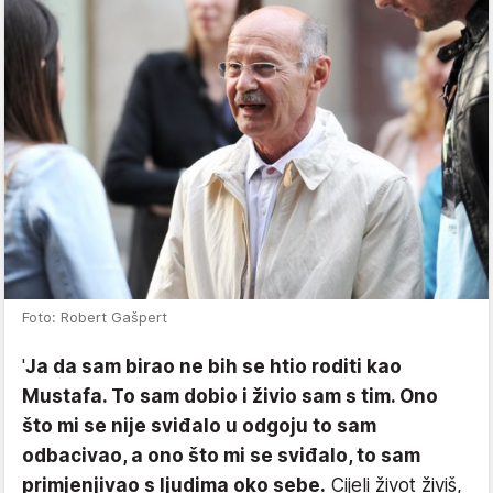
Foto: Robert Gašpert
'
Ja da sam birao ne bih se htio roditi kao
Mustafa. To sam dobio i živio sam s tim. Ono
što mi se nije sviđalo u odgoju to sam
odbacivao, a ono što mi se sviđalo, to sam
primjenjivao s ljudima oko sebe.
Cijeli život živiš,