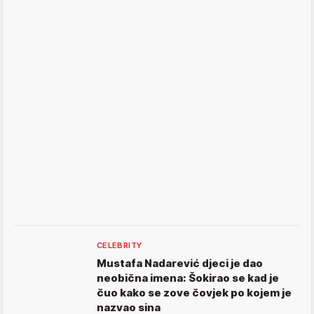
CELEBRITY
Mustafa Nadarević djeci je dao
neobična imena: Šokirao se kad je
čuo kako se zove čovjek po kojem je
nazvao sina