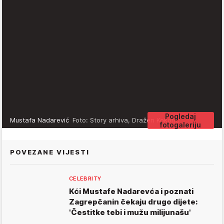
Pogledaj
Mustafa Nadarević
Foto: Story arhiva, Dražen Kokorić
fotogaleriju
POVEZANE VIJESTI
CELEBRITY
Kći Mustafe Nadarevća i poznati
Zagrepčanin čekaju drugo dijete:
'Čestitke tebi i mužu milijunašu'