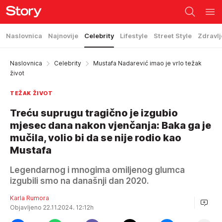
Naslovnica
Najnovije
Celebrity
Lifestyle
Street Style
Zdravlj
Naslovnica
Celebrity
Mustafa Nadarević imao je vrlo težak
život
TEŽAK ŽIVOT
Treću suprugu tragično je izgubio
mjesec dana nakon vjenčanja: Baka ga je
mučila, volio bi da se nije rodio kao
Mustafa
Legendarnog i mnogima omiljenog glumca
izgubili smo na današnji dan 2020.
Karla Rumora
Objavljeno 22.11.2024. 12:12h