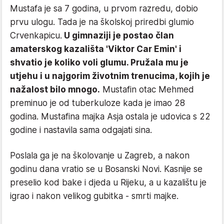
Mustafa je sa 7 godina, u prvom razredu, dobio
prvu ulogu. Tada je na školskoj priredbi glumio
Crvenkapicu.
U gimnaziji je postao član
amaterskog kazališta 'Viktor Car Emin' i
shvatio je koliko voli glumu. Pružala mu je
utjehu i u najgorim životnim trenucima, kojih je
nažalost bilo mnogo.
Mustafin otac Mehmed
preminuo je od tuberkuloze kada je imao 28
godina. Mustafina majka Asja ostala je udovica s 22
godine i nastavila sama odgajati sina.
Poslala ga je na školovanje u Zagreb, a nakon
godinu dana vratio se u Bosanski Novi. Kasnije se
preselio kod bake i djeda u Rijeku, a u kazalištu je
igrao i nakon velikog gubitka - smrti majke.