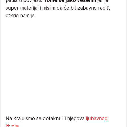
patila u povijesti.
Tome se jako veselim
jer je
super materijal i mislim da će bit zabavno radit',
otkrio nam je.
Na kraju smo se dotaknuli i njegova
ljubavnog
života
.