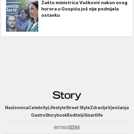
Zašto ministrica Vučković nakon ovog
horora u Gospiću još nije podnijela
ostavku
Story
Naslovnica
Celebrity
Lifestyle
Street Style
Zdravlje
Vjenčanja
Gastro
Storybook
Roditelji
Smartlife