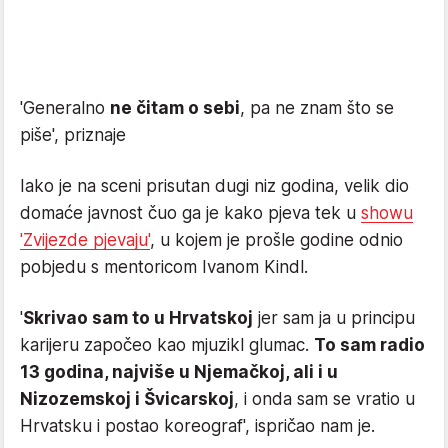
'Generalno
ne čitam o sebi
, pa ne znam što se
piše', priznaje
Iako je na sceni prisutan dugi niz godina, velik dio
domaće javnost čuo ga je kako pjeva tek u
showu
'Zvijezde pjevaju'
, u kojem je prošle godine odnio
pobjedu s mentoricom Ivanom Kindl.
'
Skrivao sam to u Hrvatskoj
jer sam ja u principu
karijeru započeo kao mjuzikl glumac.
To sam radio
13 godina, najviše u Njemačkoj, ali i u
Nizozemskoj i Švicarskoj
, i onda sam se vratio u
Hrvatsku i postao koreograf', ispričao nam je.