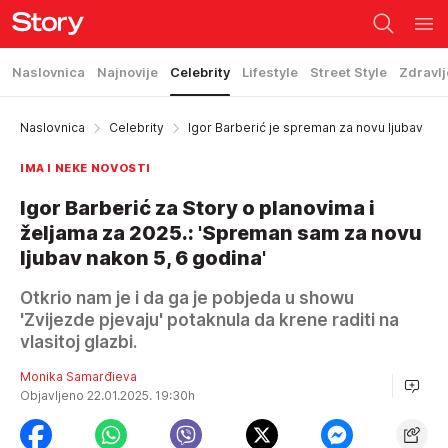
Naslovnica
Najnovije
Celebrity
Lifestyle
Street Style
Zdravlj
Naslovnica
Celebrity
Igor Barberić je spreman za novu ljubav
IMA I NEKE NOVOSTI
Igor Barberić za Story o planovima i
željama za 2025.: 'Spreman sam za novu
ljubav nakon 5, 6 godina'
Otkrio nam je i da ga je pobjeda u showu
'Zvijezde pjevaju' potaknula da krene raditi na
vlasitoj glazbi.
Monika Samarđieva
Objavljeno 22.01.2025. 19:30h