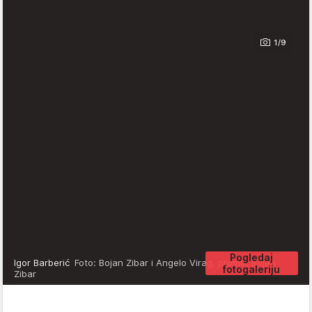
1/9
Pogledaj
Igor Barberić
Foto: Bojan Zibar i Angelo Virag, promo, Bojan
fotogaleriju
Zibar