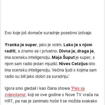
Evo koje još domaće suradnje posebno izdvaja:
'
Franka je super
, jako je volim.
Lako je s njom
raditi
, a znamo se i privatno.
Divna je, draga je
,
ima scensku inteligenciju.
Maja Šuput
je super, s
njom sam radio jedan mjuzikl.
Nives Celzijus
isto
ima scensku inteligenciju. Većina ljudi s kojima sam
radio su bili jako dobri za suradnju.'
Igora smo gledali i kao člana showa
'Ples sa
zvijezdama'
, koji se ove godine s Nove TV vraća na
HRT, pa nas je zanimalo hoće li se možda svakako