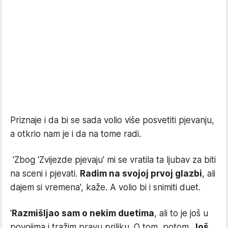
Priznaje i da bi se sada volio više posvetiti pjevanju,
a otkrio nam je i da na tome radi.
'Zbog 'Zvijezde pjevaju' mi se vratila ta ljubav za biti
na sceni i pjevati.
Radim na svojoj prvoj glazbi
, ali
dajem si vremena', kaže. A volio bi i snimiti duet.
'
Razmišljao sam o nekim duetima
, ali to je još u
povojima i tražim pravu priliku. O tom, potom.
Još