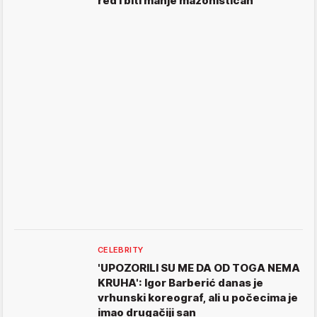
red i biti manje mazohističan'
CELEBRITY
'UPOZORILI SU ME DA OD TOGA NEMA
KRUHA': Igor Barberić danas je
vrhunski koreograf, ali u počecima je
imao drugačiji san