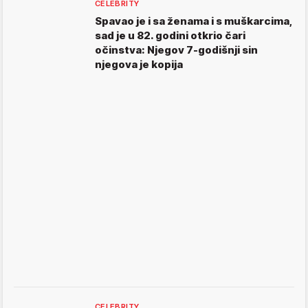
CELEBRITY
Spavao je i sa ženama i s muškarcima,
sad je u 82. godini otkrio čari
očinstva: Njegov 7-godišnji sin
njegova je kopija
CELEBRITY