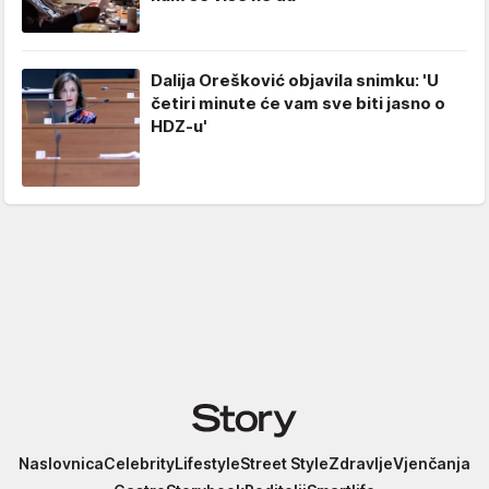
Dalija Orešković objavila snimku: 'U
četiri minute će vam sve biti jasno o
HDZ-u'
Story
Naslovnica
Celebrity
Lifestyle
Street Style
Zdravlje
Vjenčanja