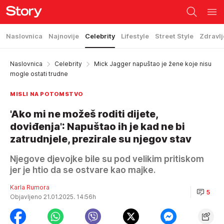
Naslovnica
Najnovije
Celebrity
Lifestyle
Street Style
Zdravlj
Naslovnica
Celebrity
Mick Jagger napuštao je žene koje nisu
mogle ostati trudne
MISLI NA POTOMSTVO
'Ako mi ne možeš roditi dijete,
doviđenja': Napuštao ih je kad ne bi
zatrudnjele, prezirale su njegov stav
Njegove djevojke bile su pod velikim pritiskom
jer je htio da se ostvare kao majke.
Karla Rumora
5
Objavljeno 21.01.2025. 14:56h