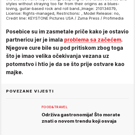
styles without straying too far from their origins as a blues-
loving, guitar-based rock and roll band.,Image: 210134079,
License: Rights-managed, Restrictions: , Model Release: no,
Credit line: KEYSTONE Pictures USA / Zuma Press / Profimedia
Posebice su im zasmetale priče kako je ostavio
partnericu jer je imala
problema sa začećem
.
Njegove cure bile su pod pritiskom zbog toga
što je imao velika očekivanja vezana uz
potomstvo i htio je da se što prije ostvare kao
majke.
POVEZANE VIJESTI
FOOD&TRAVEL
Održiva gastronomija! Što morate
znati o novom trendu koji osvaja