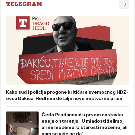
Kako sud i policija progone kritičare svemoćnog HDZ-
ovca Đakića: Hedl ima detalje nove nestvarne priče
Čedo Prodanović u prvom nastavku
eseja o starenju: 'U mladosti želimo,
ali ne možemo. U starosti možemo, ali
nam se više ne da'