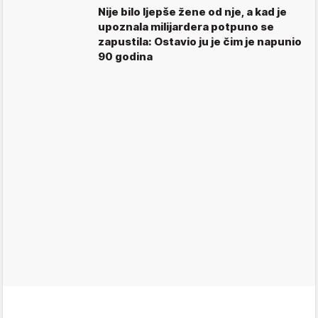
Nije bilo ljepše žene od nje, a kad je
upoznala milijardera potpuno se
zapustila: Ostavio ju je čim je napunio
90 godina