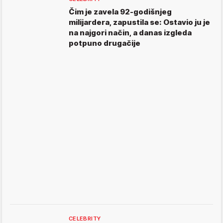
Čim je zavela 92-godišnjeg
milijardera, zapustila se: Ostavio ju je
na najgori način, a danas izgleda
potpuno drugačije
CELEBRITY