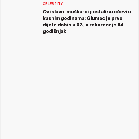
CELEBRITY
Ovi slavni muškarci postali su očevi u
kasnim godinama: Glumac je prvo
dijete dobio u 67., a rekorder je 84-
godišnjak