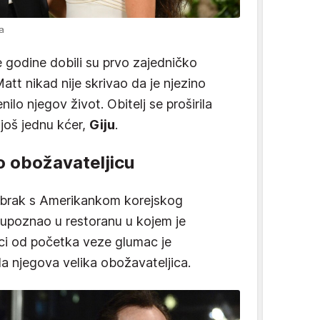
a
e godine dobili su prvo zajedničko
Matt nikad nije skrivao da je njezino
ilo njegov život. Obitelj se proširila
 još jednu kćer,
Giju
.
o obožavateljicu
 brak s Amerikankom korejskog
e upoznao u restoranu u kojem je
ci od početka veze glumac je
ila njegova velika obožavateljica.