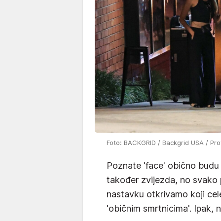
Foto: BACKGRID / Backgrid USA / Pro
Poznate 'face' obično budu u
također zvijezda, no svako 
nastavku otkrivamo koji celeb
'običnim smrtnicima'. Ipak,