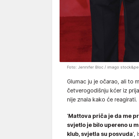
Foto: Jennifer Bloc / imago stock&pe
Glumac ju je očarao, ali to mu
četverogodišnju kćer iz prij
nije znala kako će reagirati.
'
Mattova priča je da me pri
svjetlo je bilo upereno u m
klub, svjetla su posvuda
',