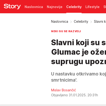
Naslovnica
Najnovije
Celebrity
Lifestyle
S
Pretplata
Naslovnica
Celebrity
Slavni k
NEKI SU SE RAZVELI
Slavni koji su 
Glumac je ožen
suprugu upozn
U nastavku otkrivamo koji 
smrtnicima'.
Mislav Bosančić
Objavljeno 31.01.2025. 20:31h