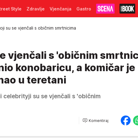
treet Style
Zdravlje
Vjenčanja
Gastro
oji su se vjenčali s običnim smrtnicima
se vjenčali s 'običnim smrtni
io konobaricu, a komičar je
ao u teretani
celebrityji su se vjenčali s 'običnim
Komentiraj