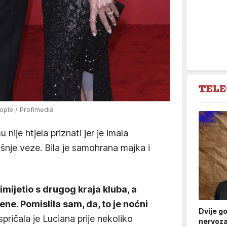
ople / Profimedia
 nije htjela priznati jer je imala
ašnje veze. Bila je samohrana majka i
mijetio s drugog kraja kluba, a
ene. Pomislila sam, da, to je noćni
Dvije g
 ispričala je Luciana prije nekoliko
nervoza