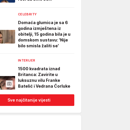
CELEBRITY
Domaća glumica je sa 6
godina izmještena iz
obitelji, 15 godina bila je u
domskom sustavu: 'Nije
bilo smisla žaliti se'
INTERIJER
1500 kvadrata iznad
Britanca: Zavirite u
luksuznu vilu Franke
Batelić i Vedrana Ćorluke
Sve najčitanije vijesti