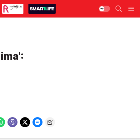
cima':