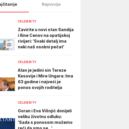
jčitanije
Najnovije
CELEBRITY
Zavirite u novi stan Sandija
i Iline Cenov na opatijskoj
rivijeri: 'Svaki detalj ima
neki naš osobni pečat'
CELEBRITY
Alan je jedini sin Tereze
Kesovije i Mire Ungara: Ima
63 godine i najveći je
ponos svojih roditelja
CELEBRITY
Goran i Eva Višnjić donijeli
veliku životnu odluku:
'Sada s ponosom možemo
reći da smo se...'