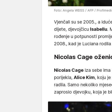
Foto: Angela WEISS / AFP / Profimedi
Vjenčali su se 2005., a iduć
dijete, djevojčicu
Isabellu
. 
rođenje u potpunosti promijen
2008., kad je Luciana rodila
Nicolas Cage oženi
Nicolas Cage
iza sebe ima
porijekla,
Alice Kim
, koju j
radila. Samo nekoliko mjese
zaprosio djevojku, koja je b