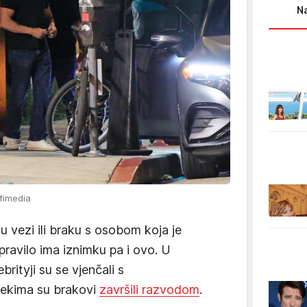
Na
fimedia
 vezi ili braku s osobom koja je
pravilo ima iznimku pa i ovo. U
rityji su se vjenčali s
 nekima su brakovi
završili razvodom
.