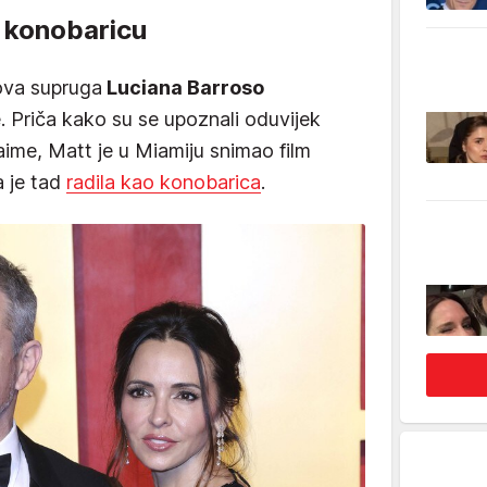
 konobaricu
ova supruga
Luciana Barroso
 Priča kako su se upoznali oduvijek
Naime, Matt je u Miamiju snimao film
a je tad
radila kao konobarica
.