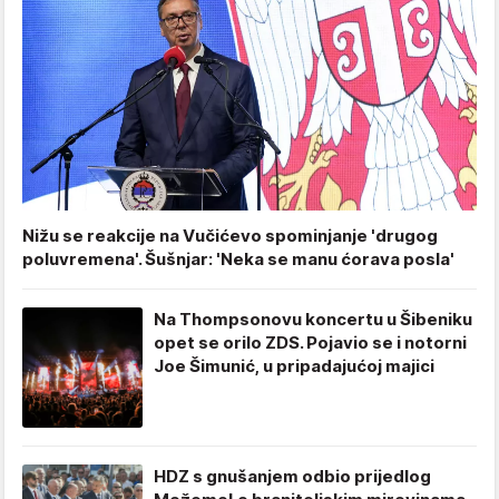
Nižu se reakcije na Vučićevo spominjanje 'drugog
poluvremena'. Šušnjar: 'Neka se manu ćorava posla'
Na Thompsonovu koncertu u Šibeniku
opet se orilo ZDS. Pojavio se i notorni
Joe Šimunić, u pripadajućoj majici
HDZ s gnušanjem odbio prijedlog