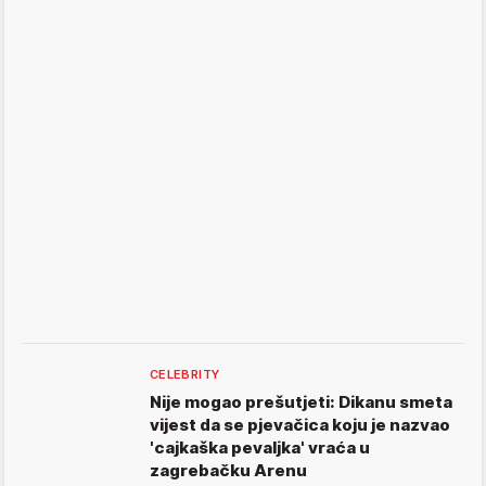
CELEBRITY
Nije mogao prešutjeti: Dikanu smeta
vijest da se pjevačica koju je nazvao
'cajkaška pevaljka' vraća u
zagrebačku Arenu