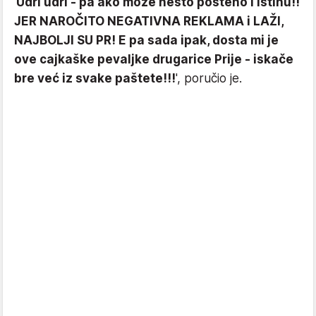
'
Udri udri - pa ako može nešto pošteno i istinu!!
JER NAROČITO NEGATIVNA REKLAMA i LAŽI,
NAJBOLJI SU PR! E pa sada ipak, dosta mi je
ove cajkaške pevaljke drugarice Prije - iskače
bre već iz svake paštete!!!
', poručio je.