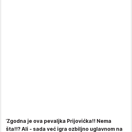
'
Zgodna je ova pevaljka Prijovićka!! Nema
šta!!? Ali - sada već igra ozbiljno uglavnom na