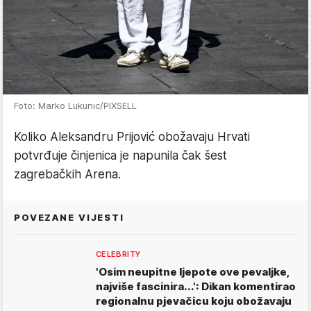
Foto: Marko Lukunic/PIXSELL
Koliko Aleksandru Prijović obožavaju Hrvati
potvrđuje činjenica je napunila čak šest
zagrebačkih Arena.
POVEZANE VIJESTI
CELEBRITY
'Osim neupitne ljepote ove pevaljke,
najviše fascinira...': Dikan komentirao
regionalnu pjevačicu koju obožavaju