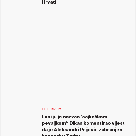
Hrvati
CELEBRITY
Lani ju je nazvao 'cajkaškom
pevaljkom': Dikan komentirao vijest
da je Aleksandri Prijović zabranjen
koncert u Zadru