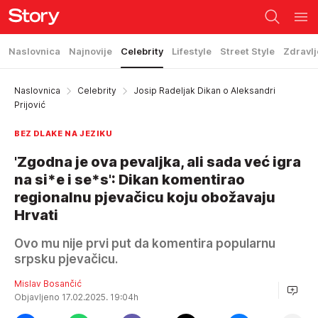
Naslovnica
Najnovije
Celebrity
Lifestyle
Street Style
Zdravlj
Naslovnica
Celebrity
Josip Radeljak Dikan o Aleksandri
Prijović
BEZ DLAKE NA JEZIKU
'Zgodna je ova pevaljka, ali sada već igra
na si*e i se*s': Dikan komentirao
regionalnu pjevačicu koju obožavaju
Hrvati
Ovo mu nije prvi put da komentira popularnu
srpsku pjevačicu.
Mislav Bosančić
Objavljeno 17.02.2025. 19:04h