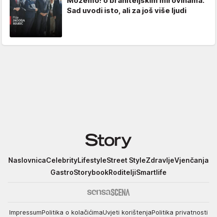
Možemo! o braniteljskim mirovinama.
Sad uvodi isto, ali za još više ljudi
Story
Naslovnica
Celebrity
Lifestyle
Street Style
Zdravlje
Vjenčanja
Gastro
Storybook
Roditelji
Smartlife
Impressum
Politika o kolačićima
Uvjeti korištenja
Politika privatnosti