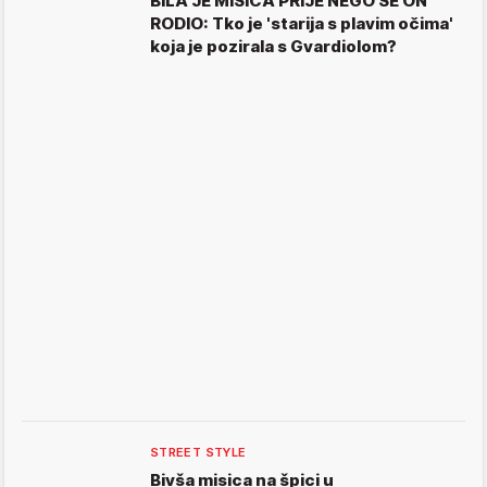
BILA JE MISICA PRIJE NEGO SE ON
RODIO: Tko je 'starija s plavim očima'
koja je pozirala s Gvardiolom?
STREET STYLE
Bivša misica na špici u