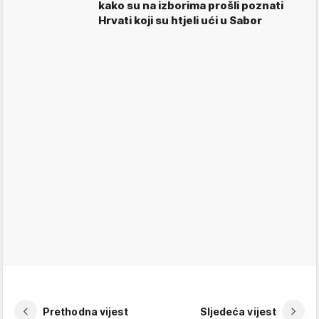
kako su na izborima prošli poznati
Hrvati koji su htjeli ući u Sabor
Prethodna vijest
Sljedeća vijest