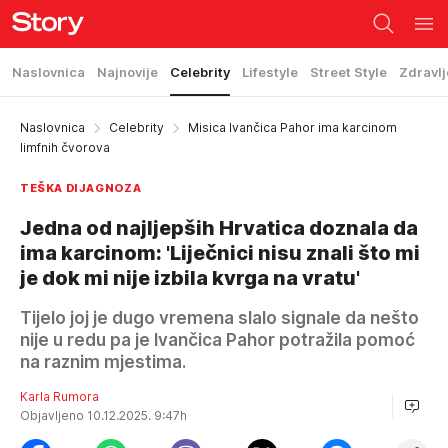
Naslovnica
Najnovije
Celebrity
Lifestyle
Street Style
Zdravlj
Naslovnica
Celebrity
Misica Ivančica Pahor ima karcinom
limfnih čvorova
TEŠKA DIJAGNOZA
Jedna od najljepših Hrvatica doznala da
ima karcinom: 'Liječnici nisu znali što mi
je dok mi nije izbila kvrga na vratu'
Tijelo joj je dugo vremena slalo signale da nešto
nije u redu pa je Ivančica Pahor potražila pomoć
na raznim mjestima.
Karla Rumora
Objavljeno 10.12.2025. 9:47h