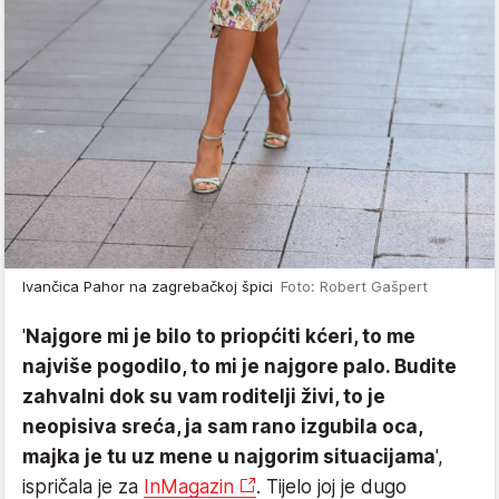
Ivančica Pahor na zagrebačkoj špici
Foto: Robert Gašpert
'
Najgore mi je bilo to priopćiti kćeri, to me
najviše pogodilo, to mi je najgore palo. Budite
zahvalni dok su vam roditelji živi, to je
neopisiva sreća, ja sam rano izgubila oca,
majka je tu uz mene u najgorim situacijama
',
ispričala je za
InMagazin
. Tijelo joj je dugo