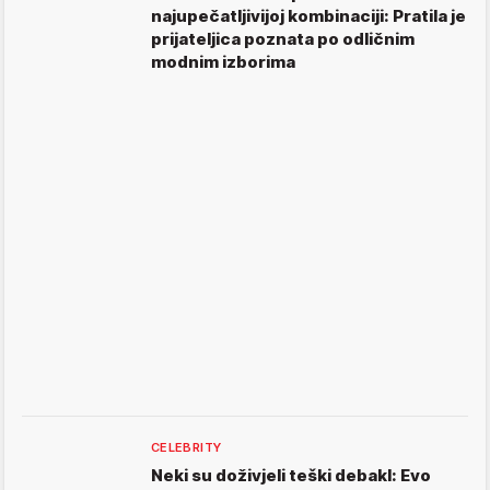
najupečatljivijoj kombinaciji: Pratila je
prijateljica poznata po odličnim
modnim izborima
CELEBRITY
Neki su doživjeli teški debakl: Evo