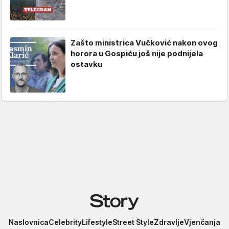
Zašto ministrica Vučković nakon ovog
horora u Gospiću još nije podnijela
ostavku
Story
Naslovnica
Celebrity
Lifestyle
Street Style
Zdravlje
Vjenčanja