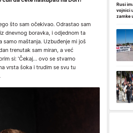
Rusi ima
vojnici 
zamke u
nego što sam očekivao. Odrastao sam
i iz dnevnog boravka, i odjednom ta
ila samo maštanja. Uzbuđenje mi još
edan trenutak sam miran, a već
orim si: 'Čekaj… ovo se stvarno
na vrsta šoka i trudim se svu tu
.