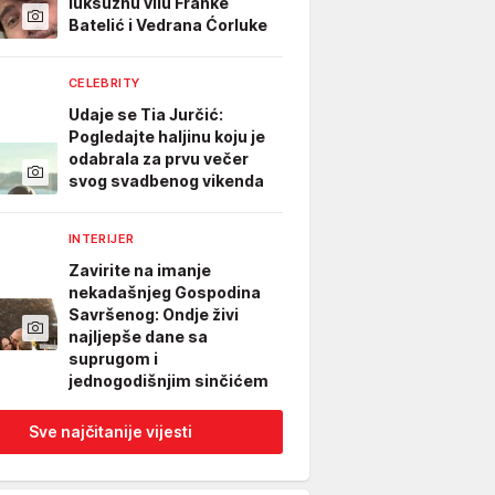
luksuznu vilu Franke
Batelić i Vedrana Ćorluke
CELEBRITY
Udaje se Tia Jurčić:
Pogledajte haljinu koju je
odabrala za prvu večer
svog svadbenog vikenda
INTERIJER
Zavirite na imanje
nekadašnjeg Gospodina
Savršenog: Ondje živi
najljepše dane sa
suprugom i
jednogodišnjim sinčićem
Sve najčitanije vijesti