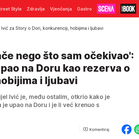
treet Style
Zdravlje
Vjenčanja
Gastro
 Ivić za Story o Dori, konkurenciji, hobijima i ljubavi
ače nego što sam očekivao':
 upao na Doru kao rezerva o
obijima i ljubavi
jel Ivić je, među ostalim, otkrio kako je
je upao na Doru i je li već krenuo s
Komentiraj