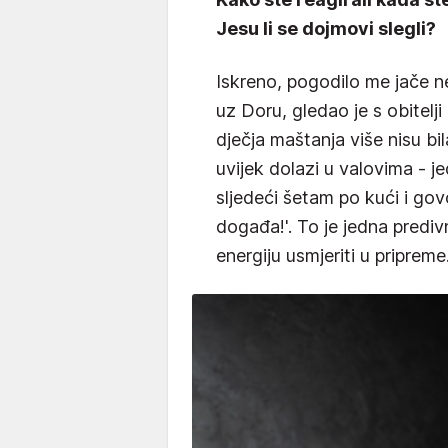
Jesu li se dojmovi slegli?
Iskreno, pogodilo me jače 
uz Doru, gledao je s obitelj
dječja maštanja više nisu b
uvijek dolazi u valovima - j
sljedeći šetam po kući i gov
događa!'. To je jedna prediv
energiju usmjeriti u pripreme