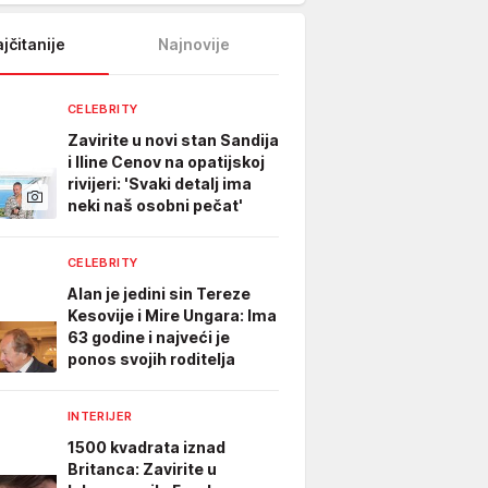
jčitanije
Najnovije
CELEBRITY
Zavirite u novi stan Sandija
i Iline Cenov na opatijskoj
rivijeri: 'Svaki detalj ima
neki naš osobni pečat'
CELEBRITY
Alan je jedini sin Tereze
Kesovije i Mire Ungara: Ima
63 godine i najveći je
ponos svojih roditelja
INTERIJER
1500 kvadrata iznad
Britanca: Zavirite u