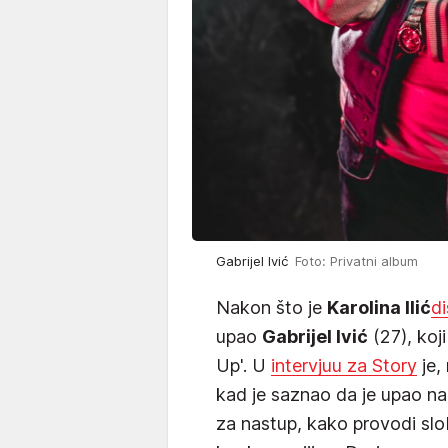
Gabrijel Ivić
Foto: Privatni album
Nakon što je
Karolina Ilić
di
upao
Gabrijel Ivić
(27), koj
Up'. U
intervjuu za Story
je,
kad je saznao da je upao na
za nastup, kako provodi slob