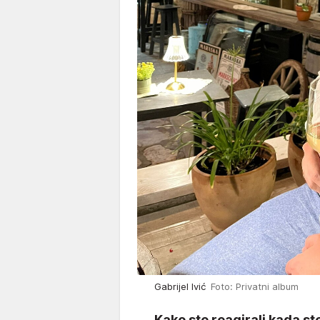
Gabrijel Ivić
Foto: Privatni album
Kako ste reagirali kada st