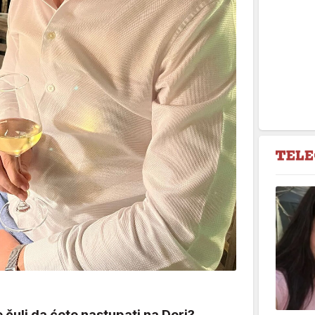
e čuli da ćete nastupati na Dori?