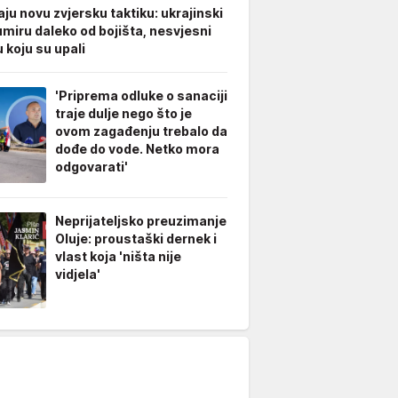
ju novu zvjersku taktiku: ukrajinski
umiru daleko od bojišta, nesvjesni
 koju su upali
'Priprema odluke o sanaciji
traje dulje nego što je
ovom zagađenju trebalo da
dođe do vode. Netko mora
odgovarati'
Neprijateljsko preuzimanje
Oluje: proustaški dernek i
vlast koja 'ništa nije
vidjela'