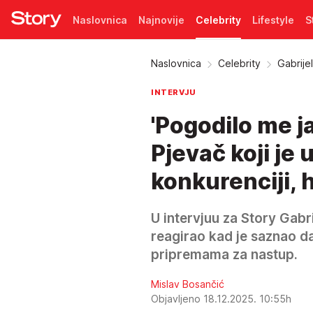
Naslovnica
Najnovije
Celebrity
Lifestyle
S
Pretplata
Naslovnica
Celebrity
Gabrijel
INTERVJU
'Pogodilo me j
Pjevač koji je
konkurenciji, h
U intervjuu za Story Gabri
reagirao kad je saznao da 
pripremama za nastup.
Mislav Bosančić
Objavljeno 18.12.2025. 10:55h