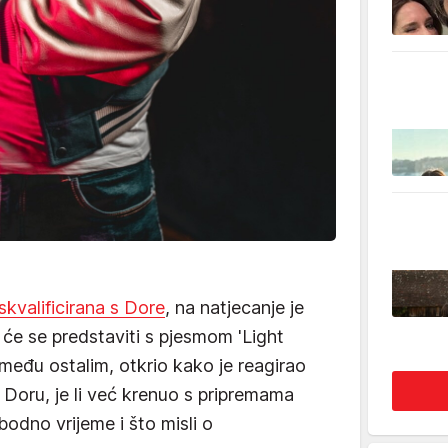
skvalificirana s Dore
, na natjecanje je
i će se predstaviti s pjesmom 'Light
 među ostalim, otkrio kako je reagirao
 Doru, je li već krenuo s pripremama
odno vrijeme i što misli o