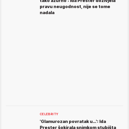
tako ažurno': Ida Prester doživjela
pravu neugodnost, nije se tome
nadala
CELEBRITY
'Glamurozan povratak u…': Ida
Prester šokirala snimkom stubišta