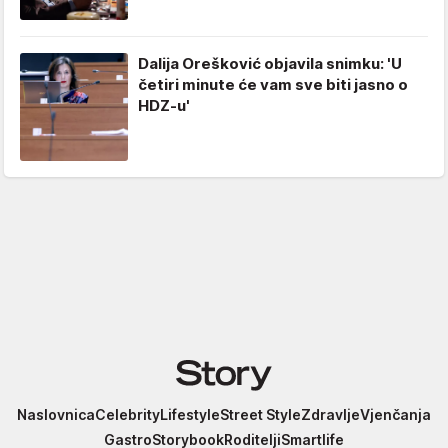
Dalija Orešković objavila snimku: 'U
četiri minute će vam sve biti jasno o
HDZ-u'
Story
Naslovnica
Celebrity
Lifestyle
Street Style
Zdravlje
Vjenčanja
Gastro
Storybook
Roditelji
Smartlife