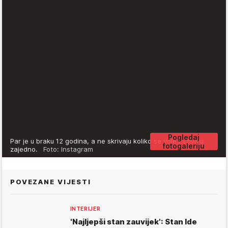
Pogledaj
Par je u braku 12 godina, a ne skrivaju koliko se vole i uživaju
fotogaleriju
zajedno.
Foto: Instagram
POVEZANE VIJESTI
INTERIJER
'Najljepši stan zauvijek': Stan Ide