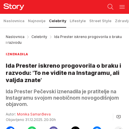
Naslovnica
Najnovije
Celebrity
Lifestyle
Street Style
Zdravlj
Naslovnica
Celebrity
Ida Prester iskreno progovorila o braku
i razvodu
IZNENADILA
Ida Prester iskreno progovorila o braku i
razvodu: 'To ne vidite na Instagramu, ali
valjda znate'
Ida Prester Pečevski iznenadila je pratitelje na
Instagramu svojom neobičnom novogodišnjom
objavom.
Autor:
Monika Samarđieva
Objavljeno 31.12.2025. 20:30h