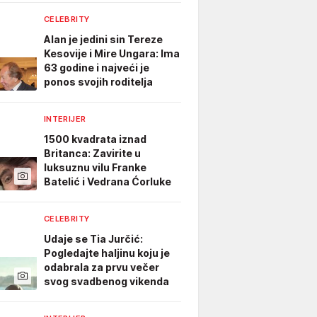
CELEBRITY
Alan je jedini sin Tereze
Kesovije i Mire Ungara: Ima
63 godine i najveći je
ponos svojih roditelja
INTERIJER
1500 kvadrata iznad
Britanca: Zavirite u
luksuznu vilu Franke
Batelić i Vedrana Ćorluke
CELEBRITY
Udaje se Tia Jurčić:
Pogledajte haljinu koju je
odabrala za prvu večer
svog svadbenog vikenda