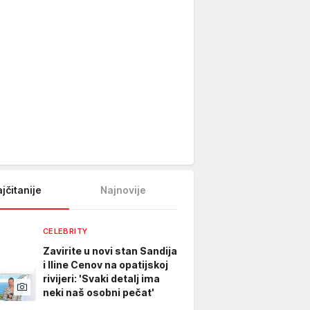
jčitanije
Najnovije
CELEBRITY
Zavirite u novi stan Sandija
i Iline Cenov na opatijskoj
rivijeri: 'Svaki detalj ima
neki naš osobni pečat'