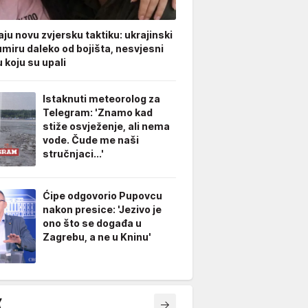
ju novu zvjersku taktiku: ukrajinski
umiru daleko od bojišta, nesvjesni
 koju su upali
Istaknuti meteorolog za
Telegram: 'Znamo kad
stiže osvježenje, ali nema
vode. Čude me naši
stručnjaci...'
Ćipe odgovorio Pupovcu
nakon presice: 'Jezivo je
ono što se događa u
Zagrebu, a ne u Kninu'