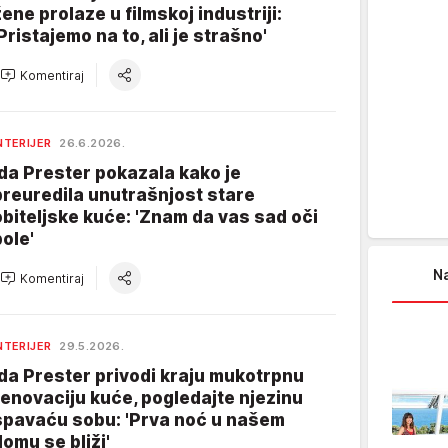
žene prolaze u filmskoj industriji:
'Pristajemo na to, ali je strašno'
Komentiraj
NTERIJER
26.6.2026.
Ida Prester pokazala kako je
preuredila unutrašnjost stare
obiteljske kuće: 'Znam da vas sad oči
bole'
Na
Komentiraj
NTERIJER
29.5.2026.
Ida Prester privodi kraju mukotrpnu
renovaciju kuće, pogledajte njezinu
spavaću sobu: 'Prva noć u našem
domu se bliži'