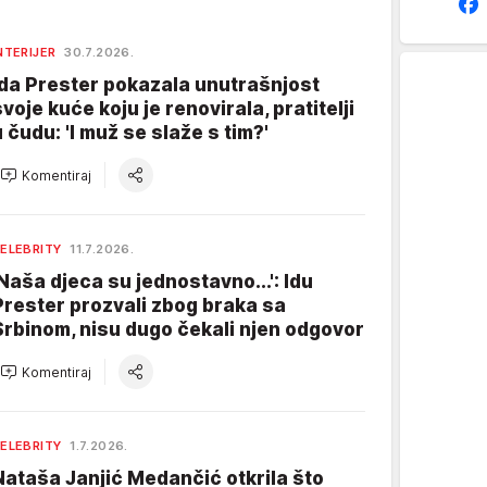
NTERIJER
30.7.2026.
Ida Prester pokazala unutrašnjost
svoje kuće koju je renovirala, pratitelji
u čudu: 'I muž se slaže s tim?'
Komentiraj
ELEBRITY
11.7.2026.
'Naša djeca su jednostavno...': Idu
Prester prozvali zbog braka sa
Srbinom, nisu dugo čekali njen odgovor
Komentiraj
ELEBRITY
1.7.2026.
Nataša Janjić Medančić otkrila što