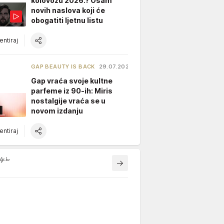
kolovozu 2026.? Osam
novih naslova koji će
obogatiti ljetnu listu
ntiraj
GAP BEAUTY IS BACK
29.07.2026.
Gap vraća svoje kultne
parfeme iz 90-ih: Miris
nostalgije vraća se u
novom izdanju
ntiraj