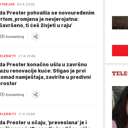
NTERIJER
30.4.2026.
Ida Prester pohvalila se novouređenim
vrtom, promjena je nevjerojatna:
Savršeno, ti ćeš živjeti u raju'
Komentiraj
ELEBRITY
27.4.2026.
Ida Prester konačno ušla u završnu
fazu renovacije kuće: Stigao je prvi
komad namještaja, zavirite u predivni
prostor
Komentiraj
ELEBRITY
17.4.2026.
Ida Prester u očaju, 'preveslana' je i