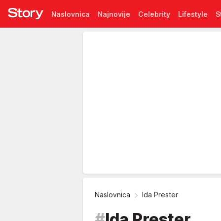
Naslovnica
Najnovije
Celebrity
Lifestyle
S
Pretplata
Naslovnica
Ida Prester
#
Ida Prester