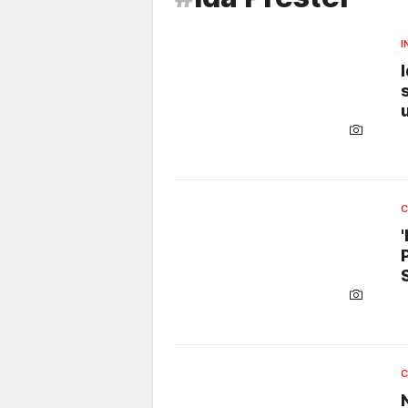
I
C
C