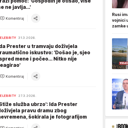
traži pomoć: 'Gospodin je otišao, više
e ne javlja...'
Rusi ima
Komentiraj
vojnici 
zamke u
ELEBRITY
31.3.2026.
Ida Prester u tramvaju doživjela
traumatično iskustvo: 'Došao je, sjeo
ispred mene i počeo... Nitko nije
reagirao'
Komentiraj
ELEBRITY
27.3.2026.
'Stiže služba ubrzo': Ida Prester
doživjela pravu dramu zbog
nevremena, šokirala je fotografijom