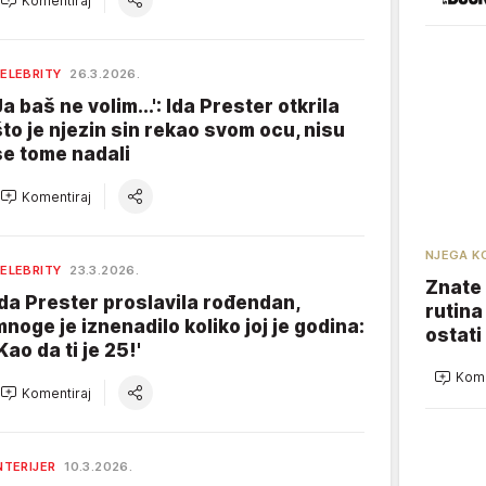
Komentiraj
ELEBRITY
26.3.2026.
Ja baš ne volim...': Ida Prester otkrila
što je njezin sin rekao svom ocu, nisu
se tome nadali
Komentiraj
NJEGA K
ELEBRITY
23.3.2026.
Znate 
Ida Prester proslavila rođendan,
rutina
mnoge je iznenadilo koliko joj je godina:
ostati
Kao da ti je 25!'
Kome
Komentiraj
NTERIJER
10.3.2026.