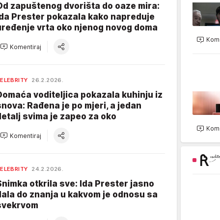
Od zapuštenog dvorišta do oaze mira:
Ida Prester pokazala kako napreduje
uređenje vrta oko njenog novog doma
Kome
Komentiraj
ELEBRITY
26.2.2026.
Domaća voditeljica pokazala kuhinju iz
snova: Rađena je po mjeri, a jedan
detalj svima je zapeo za oko
Kome
Komentiraj
ELEBRITY
24.2.2026.
Snimka otkrila sve: Ida Prester jasno
dala do znanja u kakvom je odnosu sa
svekrvom