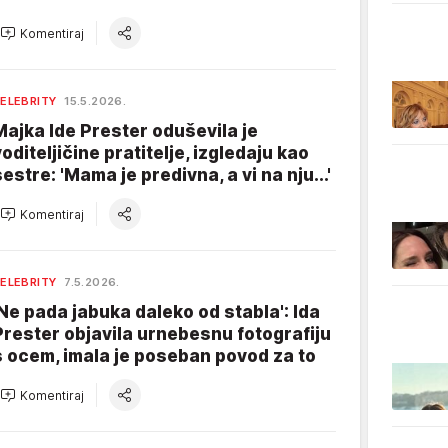
Komentiraj
ELEBRITY
15.5.2026.
Majka Ide Prester oduševila je
voditeljičine pratitelje, izgledaju kao
sestre: 'Mama je predivna, a vi na nju...'
Komentiraj
ELEBRITY
7.5.2026.
'Ne pada jabuka daleko od stabla': Ida
Prester objavila urnebesnu fotografiju
s ocem, imala je poseban povod za to
Komentiraj