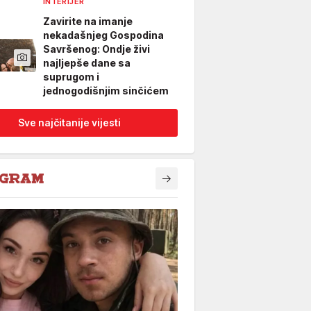
INTERIJER
Zavirite na imanje
nekadašnjeg Gospodina
Savršenog: Ondje živi
najljepše dane sa
suprugom i
jednogodišnjim sinčićem
Sve najčitanije vijesti