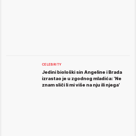
CELEBRITY
Jedini biološki sin Angeline i Brada
izrastao je u zgodnog mladića: 'Ne
znam sliči li mi više na nju ili njega'