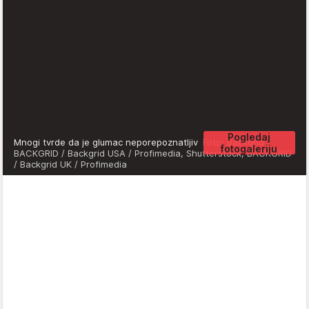
Pogledaj
Mnogi tvrde da je glumac neporepoznatljiv
Foto: Backgrid /
fotogaleriju
BACKGRID / Backgrid USA / Profimedia, Shutterstock, BACKGRID
/ Backgrid UK / Profimedia