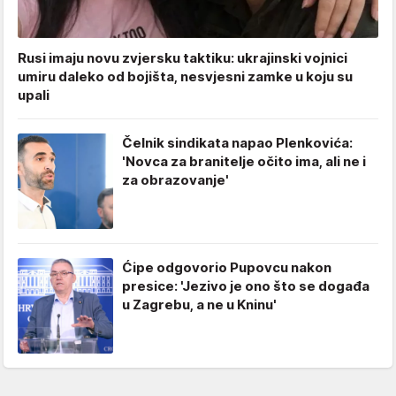
Rusi imaju novu zvjersku taktiku: ukrajinski vojnici
umiru daleko od bojišta, nesvjesni zamke u koju su
upali
Čelnik sindikata napao Plenkovića:
'Novca za branitelje očito ima, ali ne i
za obrazovanje'
Ćipe odgovorio Pupovcu nakon
presice: 'Jezivo je ono što se događa
u Zagrebu, a ne u Kninu'