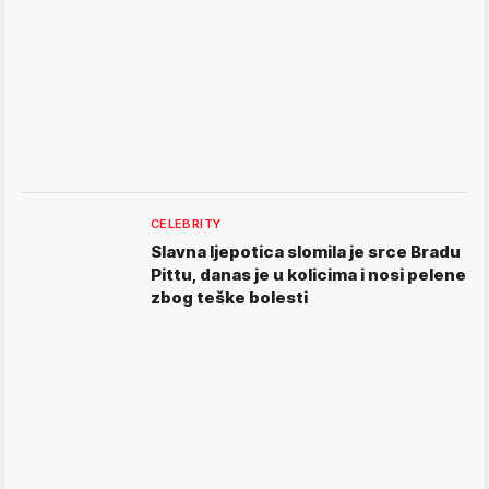
CELEBRITY
Slavna ljepotica slomila je srce Bradu
Pittu, danas je u kolicima i nosi pelene
zbog teške bolesti