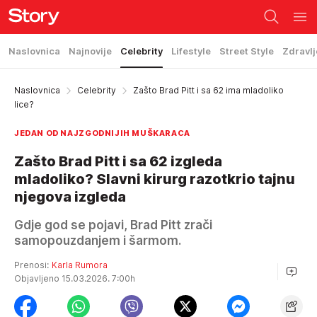
Naslovnica
Najnovije
Celebrity
Lifestyle
Street Style
Zdravlj
Naslovnica
Celebrity
Zašto Brad Pitt i sa 62 ima mladoliko
lice?
JEDAN OD NAJZGODNIJIH MUŠKARACA
Zašto Brad Pitt i sa 62 izgleda
mladoliko? Slavni kirurg razotkrio tajnu
njegova izgleda
Gdje god se pojavi, Brad Pitt zrači
samopouzdanjem i šarmom.
Prenosi:
Karla Rumora
Objavljeno 15.03.2026. 7:00h