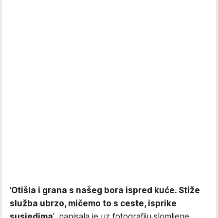
'
Otišla i grana s našeg bora ispred kuće. Stiže
služba ubrzo, mičemo to s ceste, isprike
susjedima
', napisala je uz fotografiju slomljene