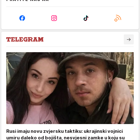
Rusi imaju novu zvjersku taktiku: ukrajinski vojnici
umiru daleko od bojišta, nesvjesni zamke u koju su