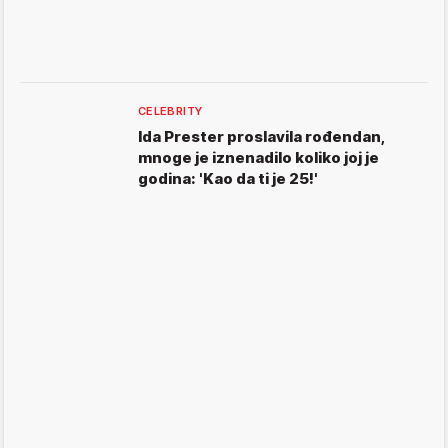
CELEBRITY
Ida Prester proslavila rođendan,
mnoge je iznenadilo koliko joj je
godina: 'Kao da ti je 25!'