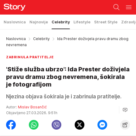
Naslovnica
Najnovije
Celebrity
Lifestyle
Street Style
Zdravlj
Naslovnica
Celebrity
Ida Prester doživjela pravu dramu zbog
nevremena
ZABRINULA PRATITELJE
'Stiže služba ubrzo': Ida Prester doživjela
pravu dramu zbog nevremena, šokirala
je fotografijom
Njezina objava šokirala je i zabrinula pratitelje.
Autor:
Mislav Bosančić
Objavljeno 27.03.2026. 9:51h