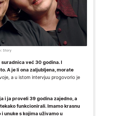
o: Story
i suradnica već 30 godina. I
to. A je li ona zaljubljena, morate
voje, a u istom intervjuu progovorio je
a i ja proveli 39 godina zajedno, a
itekako funkcionirali. Imamo krasnu
o i unuke s kojima uživamo u