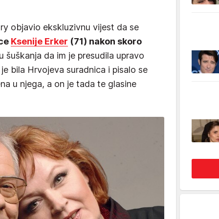
ry objavio ekskluzivnu vijest da se
ice
Ksenije Erker
(71) nakon skoro
su šuškanja da im je presudila upravo
je bila Hrvojeva suradnica i pisalo se
na u njega, a on je tada te glasine