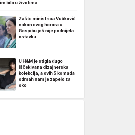
im bilo u životima'
Zašto ministrica Vučković
nakon ovog horora u
Gospiću još nije podnijela
ostavku
U H&M je stigla dugo
iščekivana dizajnerska
kolekcija, a ovih 5 komada
odmah nam je zapelo za
oko