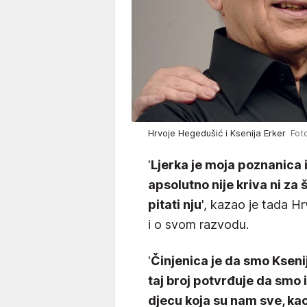
Hrvoje Hegedušić i Ksenija Erker
Fot
'
Ljerka je moja poznanica 
apsolutno nije kriva ni za š
pitati nju
', kazao je tada Hr
i o svom razvodu.
'
Činjenica je da smo Ksenij
taj broj potvrđuje da smo 
djecu koja su nam sve, ka