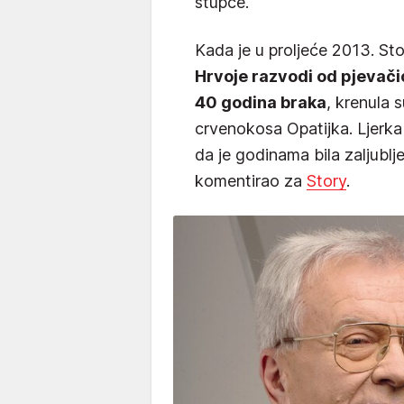
stupce.
Kada je u proljeće 2013. Sto
Hrvoje razvodi od pjevač
40 godina braka
, krenula 
crvenokosa Opatijka. Ljerka 
da je godinama bila zaljublje
komentirao za
Story
.