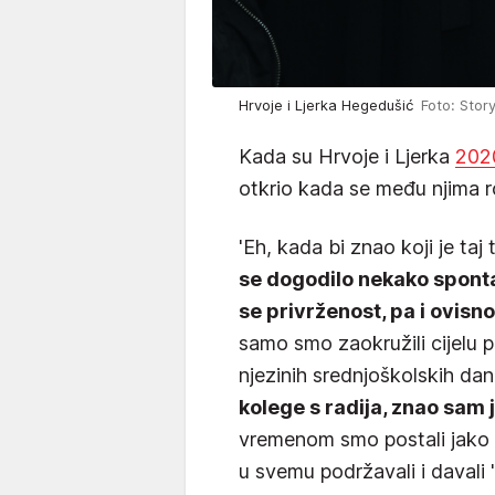
Hrvoje i Ljerka Hegedušić
Foto: Stor
Kada su Hrvoje i Ljerka
2020
otkrio kada se među njima ro
'Eh, kada bi znao koji je taj
se dogodilo nekako sponta
se privrženost, pa i ovisnos
samo smo zaokružili cijelu 
njezinih srednjoškolskih da
kolege s radija, znao sam j
vremenom smo postali jako d
u svemu podržavali i davali 'v