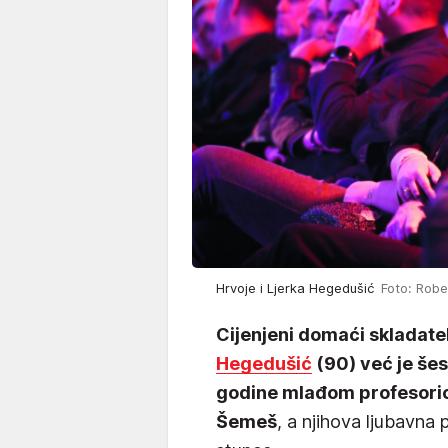
Hrvoje i Ljerka Hegedušić
Foto: Robe
Cijenjeni domaći skladatel
Hegedušić
(90) već je še
godine mlađom profesoric
Šemeš
, a njihova ljubavna 