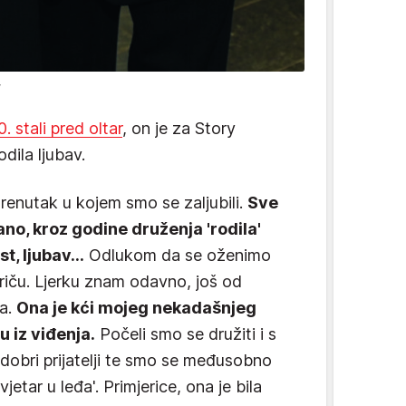
y
. stali pred oltar
, on je za Story
dila ljubav.
 trenutak u kojem smo se zaljubili.
Sve
no, kroz godine druženja 'rodila'
t, ljubav...
Odlukom da se oženimo
priču. Ljerku znam odavno, još od
na.
Ona je kći mojeg nekadašnjeg
u iz viđenja.
Počeli smo se družiti i s
obri prijatelji te smo se međusobno
jetar u leđa'. Primjerice, ona je bila