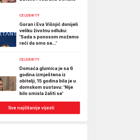
CELEBRITY
Goran i Eva Višnjić donijeli
veliku životnu odluku:
'Sada s ponosom možemo
reći da smo se...'
CELEBRITY
Domaća glumica je sa 6
godina izmještena iz
obitelji, 15 godina bila je u
domskom sustavu: 'Nije
bilo smisla žaliti se'
Sve najčitanije vijesti