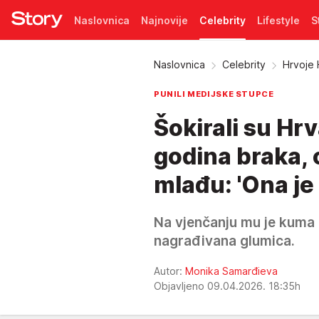
Naslovnica
Najnovije
Celebrity
Lifestyle
S
Pretplata
Naslovnica
Celebrity
Hrvoje 
PUNILI MEDIJSKE STUPCE
Šokirali su H
godina braka, 
mlađu: 'Ona je
Na vjenčanju mu je kuma b
nagrađivana glumica.
Autor:
Monika Samarđieva
Objavljeno 09.04.2026. 18:35h