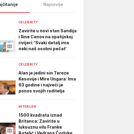
jčitanije
Najnovije
CELEBRITY
Zavirite u novi stan Sandija
i Iline Cenov na opatijskoj
rivijeri: 'Svaki detalj ima
neki naš osobni pečat'
CELEBRITY
Alan je jedini sin Tereze
Kesovije i Mire Ungara: Ima
63 godine i najveći je
ponos svojih roditelja
INTERIJER
1500 kvadrata iznad
Britanca: Zavirite u
luksuznu vilu Franke
Batelić i Vedrana Ćorluke