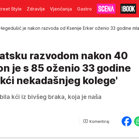
treet Style
Zdravlje
Vjenčanja
Gastro
Hegedušić je nakon razvoda od Ksenije Erker oženio 33 godine mla
rvatsku razvodom nakon 40
on je s 85 oženio 33 godine
 kći nekadašnjeg kolege'
ila kći iz bivšeg braka, koja je naša
Komentiraj