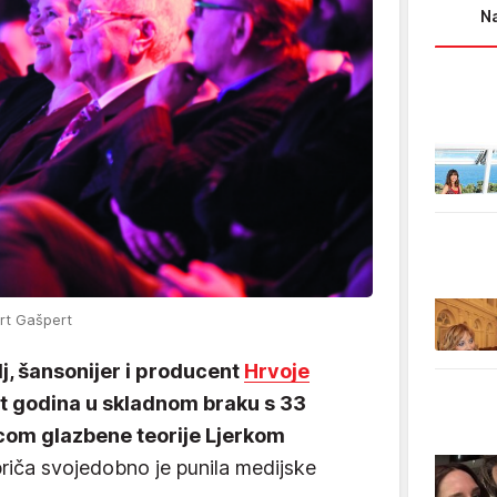
Na
rt Gašpert
j, šansonijer i producent
Hrvoje
st godina u skladnom braku s 33
om glazbene teorije Ljerkom
priča svojedobno je punila medijske