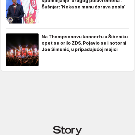
spominjanje 'drugog poluvremena'.
Šušnjar: 'Neka se manu ćorava posla'
Na Thompsonovu koncertu u Šibeniku
opet se orilo ZDS. Pojavio se i notorni
Joe Šimunić, u pripadajućoj majici