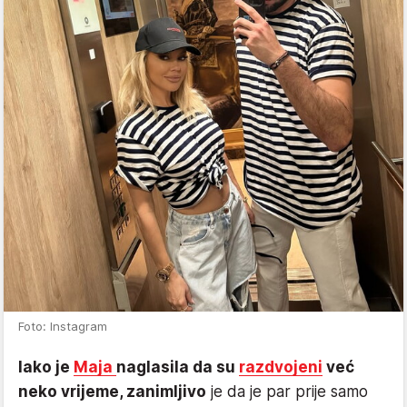
Foto: Instagram
Iako je
Maja
naglasila da su
razdvojeni
već
neko vrijeme, zanimljivo
je da je par prije samo