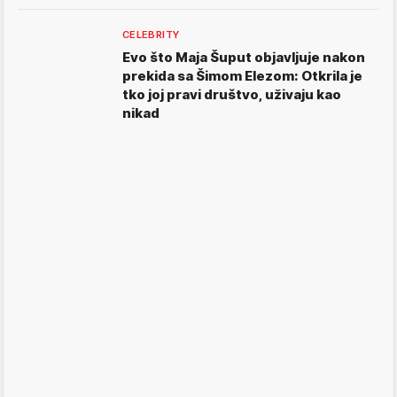
CELEBRITY
Evo što Maja Šuput objavljuje nakon
prekida sa Šimom Elezom: Otkrila je
tko joj pravi društvo, uživaju kao
nikad