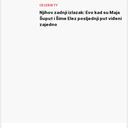
CELEBRITY
Njihov zadnji izlazak: Evo kad su Maja
Šuput i Šime Elez posljednji put viđeni
zajedno