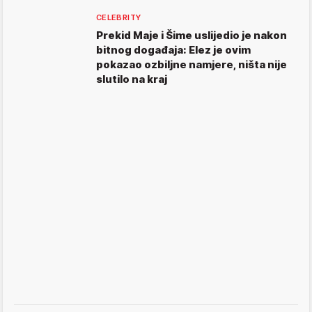
CELEBRITY
Prekid Maje i Šime uslijedio je nakon
bitnog događaja: Elez je ovim
pokazao ozbiljne namjere, ništa nije
slutilo na kraj