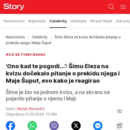
Naslovnica
Najnovije
Celebrity
Lifestyle
Street Style
Zdravlj
Naslovnica
Celebrity
Šimu Eleza na kvizu dočekalo pitanje o
prekidu njega i Maje Šuput
NIJE SE TOME NADAO
'Ono kad te pogodi...': Šimu Eleza na
kvizu dočekalo pitanje o prekidu njega i
Maje Šuput, evo kako je reagirao
Šime je bio na jednom kvizu, a na ekranu se
pojavilo pitanje o njemu i Maji.
Autor:
Mislav Bosančić
Objavljeno 27.05.2026. 10:36h