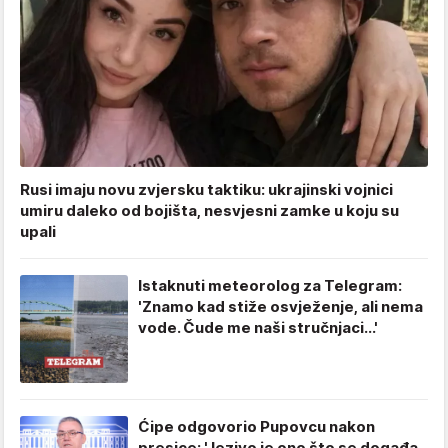
Rusi imaju novu zvjersku taktiku: ukrajinski vojnici
umiru daleko od bojišta, nesvjesni zamke u koju su
upali
Istaknuti meteorolog za Telegram:
'Znamo kad stiže osvježenje, ali nema
vode. Čude me naši stručnjaci...'
Ćipe odgovorio Pupovcu nakon
presice: 'Jezivo je ono što se događa