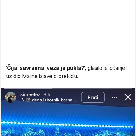
'
Čija 'savršena' veza je pukla?
', glasilo je pitanje
uz dio Majine izjave o prekidu.