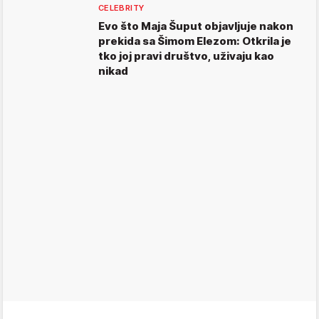
CELEBRITY
Evo što Maja Šuput objavljuje nakon
prekida sa Šimom Elezom: Otkrila je
tko joj pravi društvo, uživaju kao
nikad