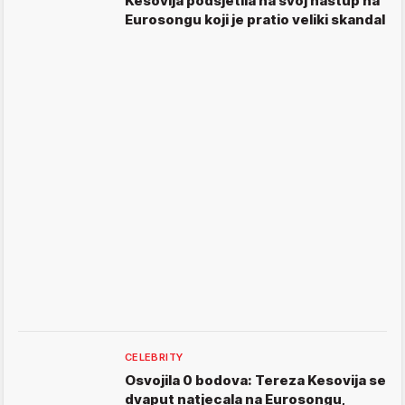
Kesovija podsjetila na svoj nastup na
Eurosongu koji je pratio veliki skandal
CELEBRITY
Osvojila 0 bodova: Tereza Kesovija se
dvaput natjecala na Eurosongu,