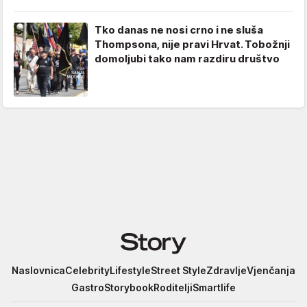
Tko danas ne nosi crno i ne sluša
Thompsona, nije pravi Hrvat. Tobožnji
domoljubi tako nam razdiru društvo
Story
Naslovnica
Celebrity
Lifestyle
Street Style
Zdravlje
Vjenčanja
Gastro
Storybook
Roditelji
Smartlife