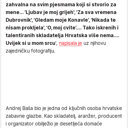
zahvalna na svim pjesmama koji si stvorio za
mene... 'Ljubav je moj grijeh', 'Za sva vremena
Dubrovnik', 'Gledam moje Konavle', 'Nikada te
nisam prokljela', 'O, moj cvite'.... Tako iskrenih i
talentiranih skladatelja Hrvatska više nema....
Uvijek si u mom srcu
',
napisala je
uz njihovu
zajedničku fotografiju.
Andrej Baša bio je jedna od ključnih osoba hrvatske
zabavne glazbe. Kao skladatelj, aranžer, producent
i organizator obilježio je desetljeća domaće