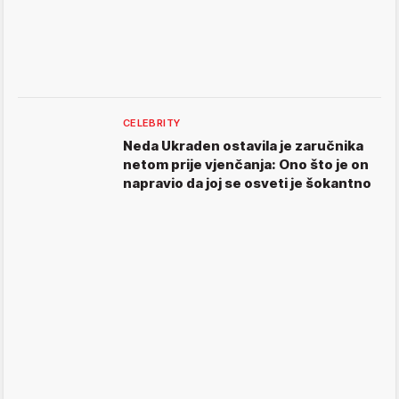
CELEBRITY
Neda Ukraden ostavila je zaručnika
netom prije vjenčanja: Ono što je on
napravio da joj se osveti je šokantno