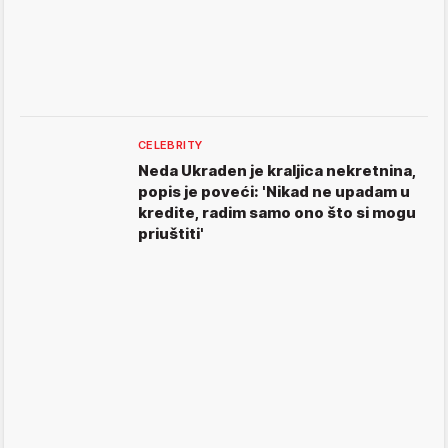
CELEBRITY
Neda Ukraden je kraljica nekretnina,
popis je poveći: 'Nikad ne upadam u
kredite, radim samo ono što si mogu
priuštiti'