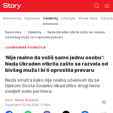
Naslovnica
Najnovije
Celebrity
Lifestyle
Street Style
Zdravlj
Naslovnica
Celebrity
Neda Ukraden otkrila zašto se razvela
od bivšeg muža i bi li oprostila prevaru
LEGENDARNA PJEVAČICA
'Nije realno da voliš samo jednu osobu':
Neda Ukraden otkrila zašto se razvela od
bivšeg muža i bi li oprostila prevaru
Neda smatra kako nije realno očekivati da se
tijekom života čovjeku nikad nitko drugi neće
svidjeti osim partnera.
Autor:
Mislav Bosančić
Objavljeno 02.06.2026. 17:46h