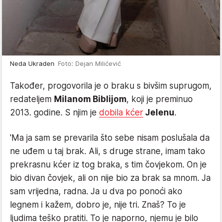
Neda Ukraden
Foto: Dejan Milićević
Također, progovorila je o braku s bivšim suprugom,
redateljem
Milanom Biblijom
, koji je preminuo
2013. godine. S njim je
dobila kćer
Jelenu
.
'Ma ja sam se prevarila što sebe nisam poslušala da
ne uđem u taj brak. Ali, s druge strane, imam tako
prekrasnu kćer iz tog braka, s tim čovjekom. On je
bio divan čovjek, ali on nije bio za brak sa mnom. Ja
sam vrijedna, radna. Ja u dva po ponoći ako
legnem i kažem, dobro je, nije tri. Znaš? To je
ljudima teško pratiti. To je naporno, njemu je bilo