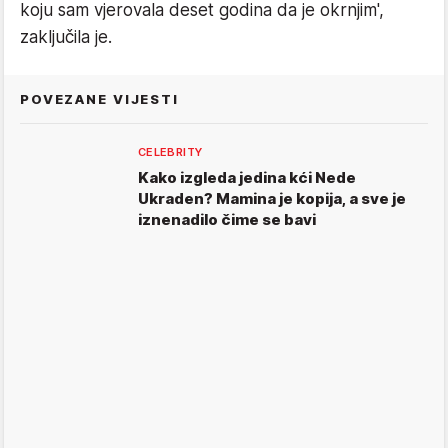
koju sam vjerovala deset godina da je okrnjim',
zaključila je.
POVEZANE VIJESTI
CELEBRITY
Kako izgleda jedina kći Nede
Ukraden? Mamina je kopija, a sve je
iznenadilo čime se bavi