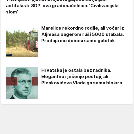
antifašisti. SDP-ova gradonačelnica: 'Civilizacijski
slom'
Marelice rekordno rodile, ali voćar iz
Aljmaša bagerom ruši 5000 stabala.
Prodaja mu donosi samo gubitak
Hrvatska je ostala bez radnika.
Elegantno rješenje postoji, ali
Plenkovićeva Vlada ga sama blokira