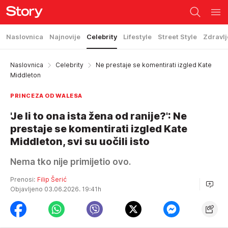
Naslovnica
Najnovije
Celebrity
Lifestyle
Street Style
Zdravlj
Naslovnica
Celebrity
Ne prestaje se komentirati izgled Kate
Middleton
PRINCEZA OD WALESA
'Je li to ona ista žena od ranije?': Ne
prestaje se komentirati izgled Kate
Middleton, svi su uočili isto
Nema tko nije primijetio ovo.
Prenosi:
Filip Šerić
Objavljeno 03.06.2026. 19:41h