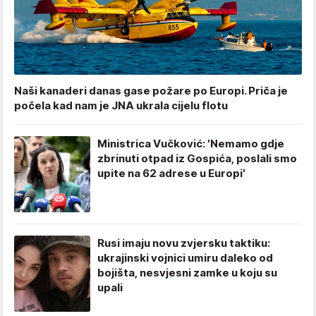
Naši kanaderi danas gase požare po Europi. Priča je
počela kad nam je JNA ukrala cijelu flotu
Ministrica Vučković: 'Nemamo gdje
zbrinuti otpad iz Gospića, poslali smo
upite na 62 adrese u Europi'
Rusi imaju novu zvjersku taktiku:
ukrajinski vojnici umiru daleko od
bojišta, nesvjesni zamke u koju su
upali