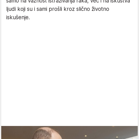
samo na važnost istraživanja raka, već i na iskustva
ljudi koji su i sami prošli kroz slično životno
iskušenje.