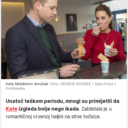
Kate Middleton doručak
Foto: GEORGE ROGERS / Sipa Press /
Profimedia
Unatoč teškom periodu, mnogi su primijetili da
Kate
izgleda bolje nego ikada
. Zablistala je u
romantičnoj crvenoj haljini na sitne točkice.