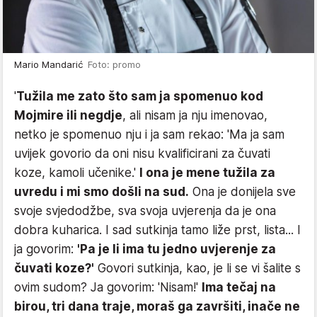
Mario Mandarić
Foto: promo
'
Tužila me zato što sam ja spomenuo kod
Mojmire ili negdje
, ali nisam ja nju imenovao,
netko je spomenuo nju i ja sam rekao: 'Ma ja sam
uvijek govorio da oni nisu kvalificirani za čuvati
koze, kamoli učenike.'
I ona je mene tužila za
uvredu i mi smo došli na sud.
Ona je donijela sve
svoje svjedodžbe, sva svoja uvjerenja da je ona
dobra kuharica. I sad sutkinja tamo liže prst, lista... I
ja govorim:
'Pa je li ima tu jedno uvjerenje za
čuvati koze?'
Govori sutkinja, kao, je li se vi šalite s
ovim sudom? Ja govorim: 'Nisam!'
Ima tečaj na
birou, tri dana traje, moraš ga završiti, inače ne