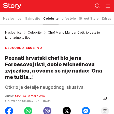
Naslovnica
Najnovije
Celebrity
Lifestyle
Street Style
Zdravlj
Naslovnica
Celebrity
Chef Mario Mandarić otkrio detalje
iznenadne tužbe
NEUGODNO ISKUSTVO
Poznati hrvatski chef bio je na
Forbesovoj listi, dobio Michelinovu
zvjezdicu, a ovome se nije nadao: 'Ona
me tužila...'
Otkrio je detalje neugodnog iskustva.
Autor:
Monika Samarđieva
Objavljeno 06.06.2026. 11:40h