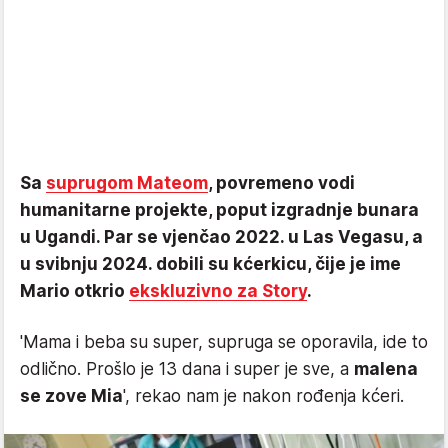
Sa
suprugom Mateom
, povremeno vodi
humanitarne projekte, poput izgradnje bunara
u Ugandi. Par se vjenčao 2022. u Las Vegasu, a
u svibnju 2024. dobili su kćerkicu, čije je ime
Mario otkrio
ekskluzivno za Story
.
'Mama i beba su super, supruga se oporavila, ide to
odlično. Prošlo je 13 dana i super je sve, a
malena
se zove Mia
', rekao nam je nakon rođenja kćeri.