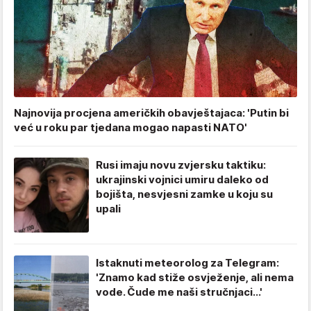
Najnovija procjena američkih obavještajaca: 'Putin bi
već u roku par tjedana mogao napasti NATO'
Rusi imaju novu zvjersku taktiku:
ukrajinski vojnici umiru daleko od
bojišta, nesvjesni zamke u koju su
upali
Istaknuti meteorolog za Telegram:
'Znamo kad stiže osvježenje, ali nema
vode. Čude me naši stručnjaci...'