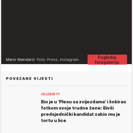
Pogledaj
Mario Mandarić
Foto: Press, Instagram
fotogaleriju
POVEZANE VIJESTI
CELEBRITY
Bio je u 'Plesu sa zvijezdama' i šokirao
fotkom svoje trudne žene: Bivši
predsjednički kandidat zabio mu je
tortu u lice