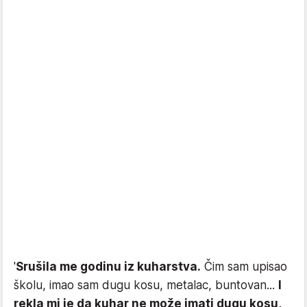
'
Srušila me godinu iz kuharstva.
Čim sam upisao
školu, imao sam dugu kosu, metalac, buntovan...
I
rekla mi je da kuhar ne može imati dugu kosu,