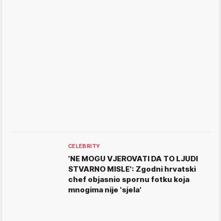
CELEBRITY
'NE MOGU VJEROVATI DA TO LJUDI
STVARNO MISLE': Zgodni hrvatski
chef objasnio spornu fotku koja
mnogima nije 'sjela'