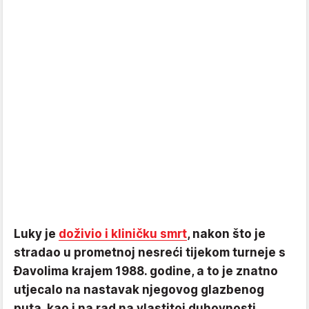
Luky je
doživio i kliničku smrt
, nakon što je
stradao u prometnoj nesreći tijekom turneje s
Đavolima krajem 1988. godine, a to je znatno
utjecalo na nastavak njegovog glazbenog
puta, kao i na rad na vlastitoj duhovnosti.