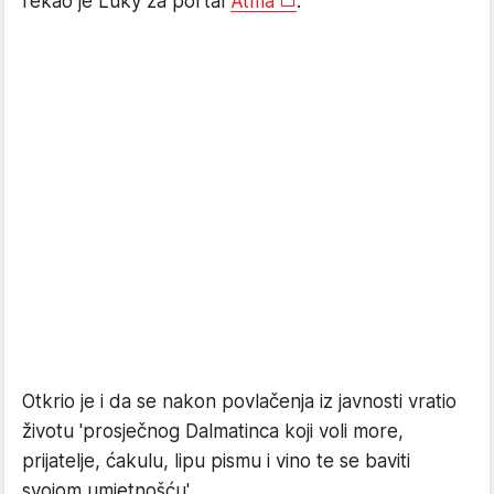
rekao je Luky za portal
Atma
.
Otkrio je i da se nakon povlačenja iz javnosti vratio
životu 'prosječnog Dalmatinca koji voli more,
prijatelje, ćakulu, lipu pismu i vino te se baviti
svojom umjetnošću'.