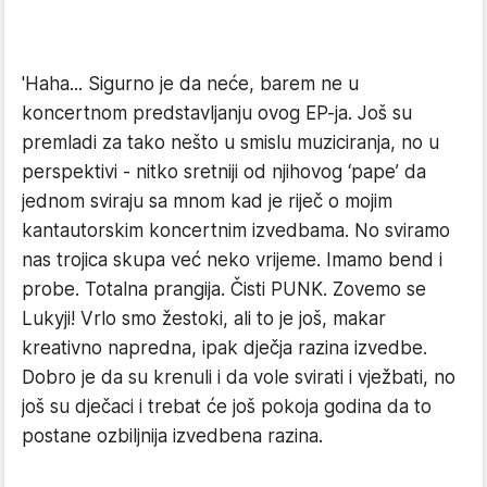
'Haha... Sigurno je da neće, barem ne u
koncertnom predstavljanju ovog EP-ja. Još su
premladi za tako nešto u smislu muziciranja, no u
perspektivi - nitko sretniji od njihovog ‘pape’ da
jednom sviraju sa mnom kad je riječ o mojim
kantautorskim koncertnim izvedbama. No sviramo
nas trojica skupa već neko vrijeme. Imamo bend i
probe. Totalna prangija. Čisti PUNK. Zovemo se
Lukyji! Vrlo smo žestoki, ali to je još, makar
kreativno napredna, ipak dječja razina izvedbe.
Dobro je da su krenuli i da vole svirati i vježbati, no
još su dječaci i trebat će još pokoja godina da to
postane ozbiljnija izvedbena razina.