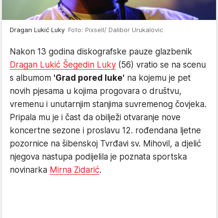
Dragan Lukić Luky
Foto: Pixsell/ Dalibor Urukalovic
Nakon 13 godina diskografske pauze glazbenik
Dragan Lukić Šegedin Luky
(56) vratio se na scenu
s albumom
'Grad pored luke'
na kojemu je pet
novih pjesama u kojima progovara o društvu,
vremenu i unutarnjim stanjima suvremenog čovjeka.
Pripala mu je i čast da obilježi otvaranje nove
koncertne sezone i proslavu 12. rođendana ljetne
pozornice na šibenskoj Tvrđavi sv. Mihovil, a djelić
njegova nastupa podijelila je poznata sportska
novinarka
Mirna Zidarić
.