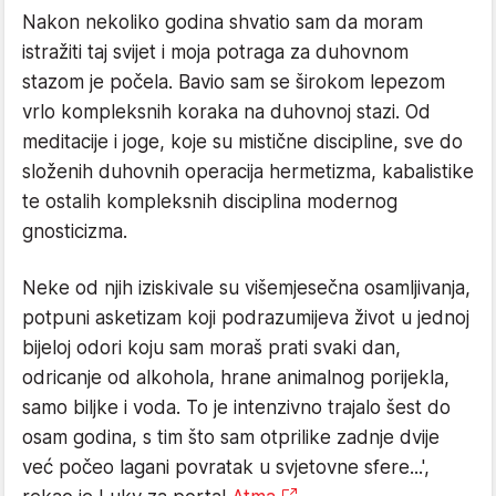
Nakon nekoliko godina shvatio sam da moram
istražiti taj svijet i moja potraga za duhovnom
stazom je počela. Bavio sam se širokom lepezom
vrlo kompleksnih koraka na duhovnoj stazi. Od
meditacije i joge, koje su mistične discipline, sve do
složenih duhovnih operacija hermetizma, kabalistike
te ostalih kompleksnih disciplina modernog
gnosticizma.
Neke od njih iziskivale su višemjesečna osamljivanja,
potpuni asketizam koji podrazumijeva život u jednoj
bijeloj odori koju sam moraš prati svaki dan,
odricanje od alkohola, hrane animalnog porijekla,
samo biljke i voda. To je intenzivno trajalo šest do
osam godina, s tim što sam otprilike zadnje dvije
već počeo lagani povratak u svjetovne sfere...',