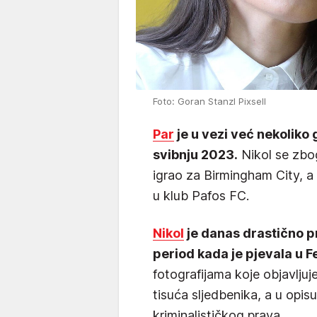
Foto: Goran Stanzl Pixsell
Par
je u vezi već nekoliko 
svibnju 2023.
Nikol se zbog
igrao za Birmingham City, a 
u klub Pafos FC.
Nikol
je danas drastično p
period kada je pjevala u
fotografijama koje objavljuj
tisuća sljedbenika, a u opisu 
kriminalističkog prava.