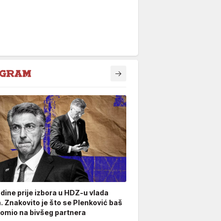
odine prije izbora u HDZ-u vlada
. Znakovito je što se Plenković baš
omio na bivšeg partnera