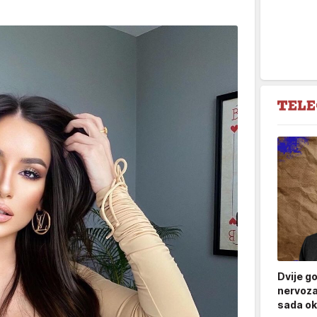
Dvije g
nervoza
sada ok