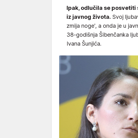
Ipak, odlučila se posvetiti
iz javnog života.
Svoj ljuba
zmija noge', a onda je u jav
38-godišnja Šibenčanka lj
Ivana Šunjića.