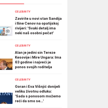
CELEBRITY
Zavirite u novi stan Sandija
i Iline Cenov na opatijskoj
rivijeri: 'Svaki detalj ima
neki naš osobni pečat'
CELEBRITY
Alan je jedini sin Tereze
Kesovije i Mire Ungara: Ima
63 godine i najveći je
ponos svojih roditelja
CELEBRITY
Goran i Eva Višnjić donijeli
veliku životnu odluku:
'Sada s ponosom možemo
reći da smo se...'