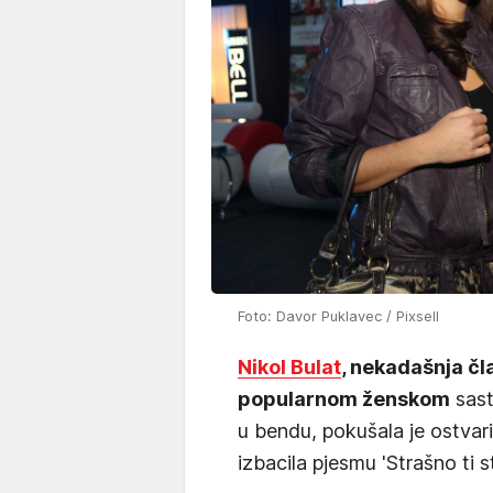
Foto: Davor Puklavec / Pixsell
Nikol Bulat
, nekadašnja č
popularnom ženskom
sast
u bendu, pokušala je ostvar
izbacila pjesmu 'Strašno ti st