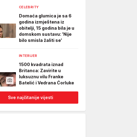
CELEBRITY
Domaća glumica je sa 6
godina izmještena iz
obitelji, 15 godina bila je u
domskom sustavu: 'Nije
bilo smisla žaliti se'
INTERIJER
1500 kvadrata iznad
Britanca: Zavirite u
luksuznu vilu Franke
Batelić i Vedrana Ćorluke
Sve najčitanije vijesti