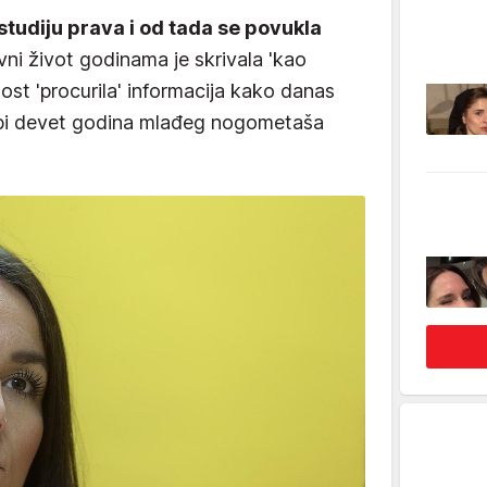
 studiju prava i od tada se povukla
vni život godinama je skrivala 'kao
nost 'procurila' informacija kako danas
ubi devet godina mlađeg nogometaša