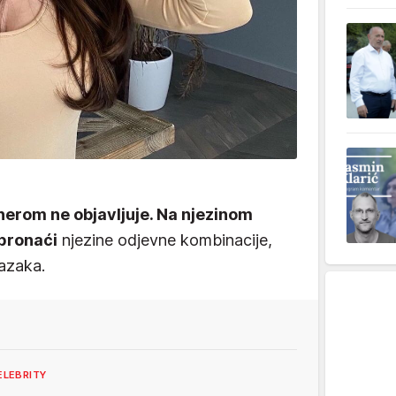
tnerom ne objavljuje. Na njezinom
 pronaći
njezine odjevne kombinacije,
lazaka.
ELEBRITY