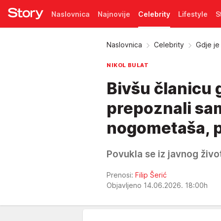
Naslovnica
Najnovije
Celebrity
Lifestyle
S
Pretplata
Naslovnica
Celebrity
Gdje je
NIKOL BULAT
Bivšu članicu
prepoznali sam
nogometaša, po
Povukla se iz javnog živo
Prenosi:
Filip Šerić
Objavljeno 14.06.2026. 18:00h