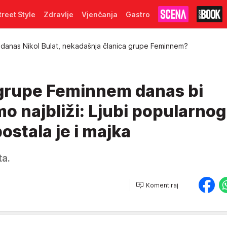
treet Style
Zdravlje
Vjenčanja
Gastro
 danas Nikol Bulat, nekadašnja članica grupe Feminnem?
 grupe Feminnem danas bi
o najbliži: Ljubi popularnog
stala je i majka
ta.
Komentiraj