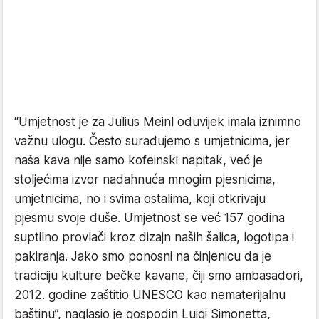
“Umjetnost je za Julius Meinl oduvijek imala iznimno
važnu ulogu. Često surađujemo s umjetnicima, jer
naša kava nije samo kofeinski napitak, već je
stoljećima izvor nadahnuća mnogim pjesnicima,
umjetnicima, no i svima ostalima, koji otkrivaju
pjesmu svoje duše. Umjetnost se već 157 godina
suptilno provlači kroz dizajn naših šalica, logotipa i
pakiranja. Jako smo ponosni na činjenicu da je
tradiciju kulture bečke kavane, čiji smo ambasadori,
2012. godine zaštitio UNESCO kao nematerijalnu
baštinu”, naglasio je gospodin Luigi Simonetta,