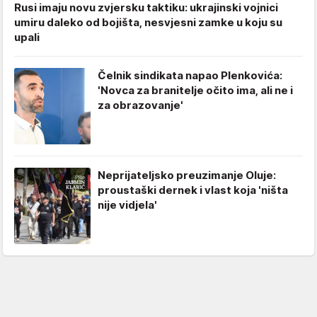
Rusi imaju novu zvjersku taktiku: ukrajinski vojnici
umiru daleko od bojišta, nesvjesni zamke u koju su
upali
Čelnik sindikata napao Plenkovića:
'Novca za branitelje očito ima, ali ne i
za obrazovanje'
Neprijateljsko preuzimanje Oluje:
proustaški dernek i vlast koja 'ništa
nije vidjela'