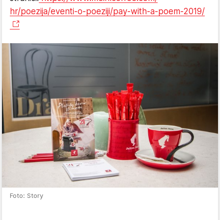
hr/poezija/eventi-o-poeziji/
pay-with-a-poem-2019/
Foto: Story