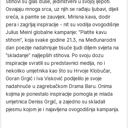
Stihovi su glas duše, jedinstveni u svojoj ljepoti.
Osvajaju mnoga srca, uz njih se rađaju ljubavi, dijeli
sreća, a pamte se zauvijek. Mirisna kava, dodir
pera i zagrljaj inspiracije - nit su vodilja ovogodišnje
Julius Meinl globalne kampanje: "Platite kavu
stihom", koja svake godine 21.3, na Međunarodni
dan poezije nadahnjuje tisuće ljudi diljem svijeta na
"skladanje" najljepših stihova. Po svoju dozu
inspiracije svratili su predstavnici medija, no i
nekoliko umjetnika kao što su Hrvoje Klobučar,
Goran Grgić i Iva Visković podijelilo je svoje
nadahnuće u zagrebačkom Drama Baru. Onima
kojima je ponestalo inspiracije pomogla je mlada
umjetnica Deniss Grgić, a zajedno su skladali
pjesmu kojom je i najavljena ovogodišnja kampanja.