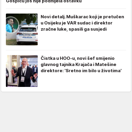
Gospiću još nije podnijela ostavku
Novi detalj. Muškarac koji je pretučen
u Osijeku je VAR sudac i direktor
zračne luke, spasili ga susjedi
Čistka u HOO-u, novi šef smijenio
glavnog tajnika Krajača i Matešine
direktore: 'Sretno im bilo u životima'