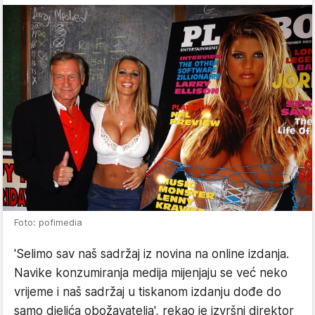
Foto: pofimedia
'
Selimo sav naš sadržaj iz novina na online izdanja.
Navike konzumiranja medija mijenjaju se već neko
vrijeme i naš sadržaj u tiskanom izdanju dođe do
samo djelića obožavatelja', rekao je i
zvršni direktor