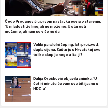
Čedo Prodanović u prvom nastavku eseja o starenju:
'U mladosti želimo, ali ne možemo. U starosti
možemo, ali nam se više ne da'
Veliki paralelni šoping: Isti proizvod,
dupla cijena. Zašto je u Hrvatskoj sve
toliko skuplje nego u Italiji?
Dalija Orešković objavila snimku: 'U
četiri minute će vam sve biti jasno o
HDZ-u'