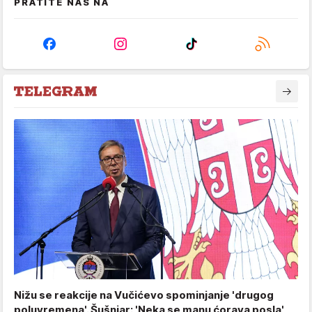
PRATITE NAS NA
Nižu se reakcije na Vučićevo spominjanje 'drugog
poluvremena'. Šušnjar: 'Neka se manu ćorava posla'