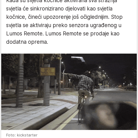
Kada su svjetla kočnice aktivirana sva stražnja
svjetla će sinkronizirano djelovati kao svjetla
kočnice, čineći upozorenje još očiglednijim. Stop
svjetla se aktiviraju preko senzora ugrađenog u
Lumos Remote. Lumos Remote se prodaje kao
dodatna oprema.
Foto: kickstarter