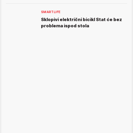
SMARTLIFE
Sklopivi električni bicikl Stat će bez
problema ispod stola