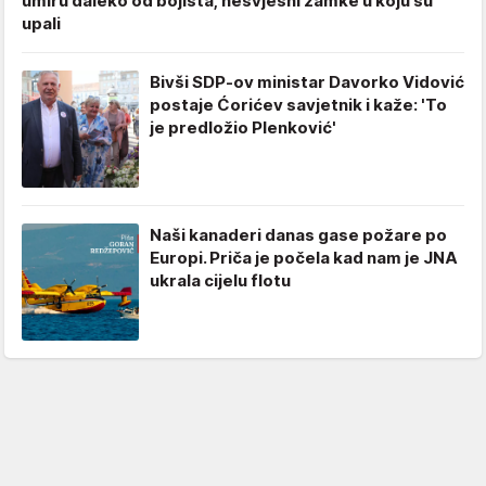
umiru daleko od bojišta, nesvjesni zamke u koju su
upali
Bivši SDP-ov ministar Davorko Vidović
postaje Ćorićev savjetnik i kaže: 'To
je predložio Plenković'
Naši kanaderi danas gase požare po
Europi. Priča je počela kad nam je JNA
ukrala cijelu flotu