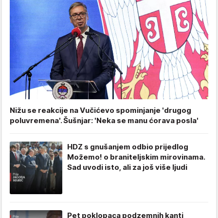
Nižu se reakcije na Vučićevo spominjanje 'drugog
poluvremena'. Šušnjar: 'Neka se manu ćorava posla'
HDZ s gnušanjem odbio prijedlog
Možemo! o braniteljskim mirovinama.
Sad uvodi isto, ali za još više ljudi
Pet poklopaca podzemnih kanti