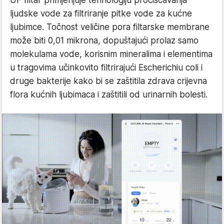
UF filtar primjenjuje tehnologiju pročišćavanja
ljudske vode za filtriranje pitke vode za kućne
ljubimce. Točnost veličine pora filtarske membrane
može biti 0,01 mikrona, dopuštajući prolaz samo
molekulama vode, korisnim mineralima i elementima
u tragovima učinkovito filtrirajući Escherichiu coli i
druge bakterije kako bi se zaštitila zdrava crijevna
flora kućnih ljubimaca i zaštitili od urinarnih bolesti.