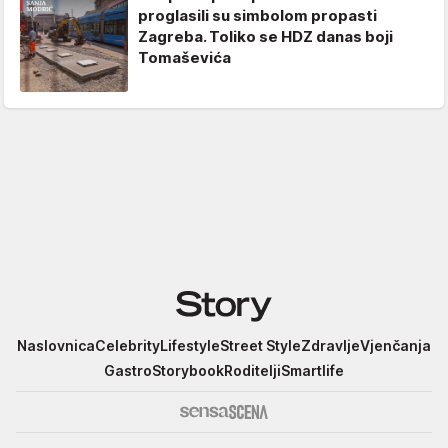
proglasili su simbolom propasti
Zagreba. Toliko se HDZ danas boji
Tomaševića
Story
Naslovnica
Celebrity
Lifestyle
Street Style
Zdravlje
Vjenčanja
Gastro
Storybook
Roditelji
Smartlife