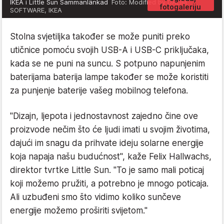
IKEA i Little Sun Sammanlänkad
Foto: Modified by DALIM
fotogaleriju
SOFTWARE, IKEA
Stolna svjetiljka također se može puniti preko
utičnice pomoću svojih USB-A i USB-C priključaka,
kada se ne puni na suncu. S potpuno napunjenim
baterijama baterija lampe također se može koristiti
za punjenje baterije vašeg mobilnog telefona.
"Dizajn, ljepota i jednostavnost zajedno čine ove
proizvode nečim što će ljudi imati u svojim životima,
dajući im snagu da prihvate ideju solarne energije
koja napaja našu budućnost", kaže Felix Hallwachs,
direktor tvrtke Little Sun. "To je samo mali poticaj
koji možemo pružiti, a potrebno je mnogo poticaja.
Ali uzbuđeni smo što vidimo koliko sunčeve
energije možemo proširiti svijetom."