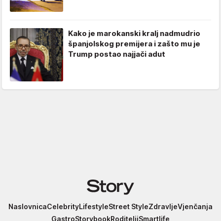
Kako je marokanski kralj nadmudrio
španjolskog premijera i zašto mu je
Trump postao najjači adut
Story
Naslovnica
Celebrity
Lifestyle
Street Style
Zdravlje
Vjenčanja
Gastro
Storybook
Roditelji
Smartlife