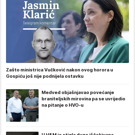
Zašto ministrica Vučković nakon ovog horora u
Gospiću još nije podnijela ostavku
Medved objašnjavao povećanje
braniteljskih mirovina pa se uvrijedio
na pitanje o HVO-u
U H&M je stigla dugo iščekivana