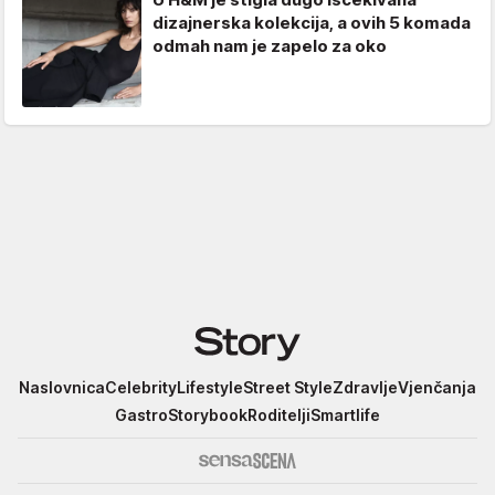
dizajnerska kolekcija, a ovih 5 komada
odmah nam je zapelo za oko
Story
Naslovnica
Celebrity
Lifestyle
Street Style
Zdravlje
Vjenčanja
Gastro
Storybook
Roditelji
Smartlife