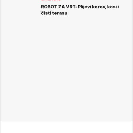
ROBOT ZA VRT: Plijevi korov, kosi i
čisti terasu