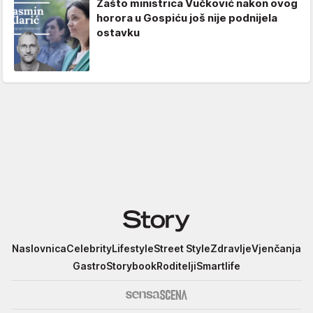
Zašto ministrica Vučković nakon ovog
horora u Gospiću još nije podnijela
ostavku
Story
Naslovnica
Celebrity
Lifestyle
Street Style
Zdravlje
Vjenčanja
Gastro
Storybook
Roditelji
Smartlife