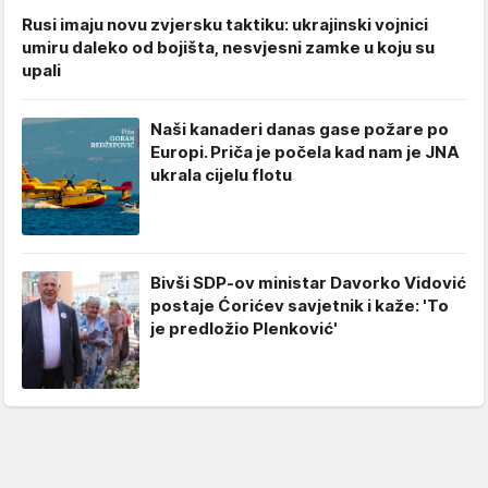
Rusi imaju novu zvjersku taktiku: ukrajinski vojnici
umiru daleko od bojišta, nesvjesni zamke u koju su
upali
Naši kanaderi danas gase požare po
Europi. Priča je počela kad nam je JNA
ukrala cijelu flotu
Bivši SDP-ov ministar Davorko Vidović
postaje Ćorićev savjetnik i kaže: 'To
je predložio Plenković'