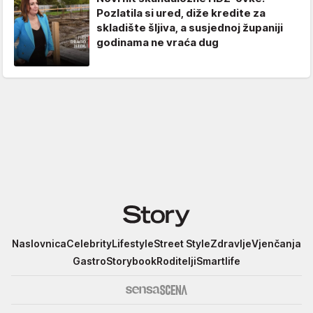
Pozlatila si ured, diže kredite za
skladište šljiva, a susjednoj županiji
godinama ne vraća dug
Story
Naslovnica
Celebrity
Lifestyle
Street Style
Zdravlje
Vjenčanja
Gastro
Storybook
Roditelji
Smartlife