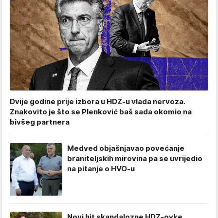
Dvije godine prije izbora u HDZ-u vlada nervoza.
Znakovito je što se Plenković baš sada okomio na
bivšeg partnera
Medved objašnjavao povećanje
braniteljskih mirovina pa se uvrijedio
na pitanje o HVO-u
Novi hit skandalozne HDZ-ovke.