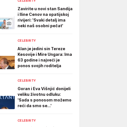
CELEBRITY
Zavirite u novi stan Sandija
i Iline Cenov na opatijskoj
rivijeri: 'Svaki detalj ima
neki naš osobni pečat'
CELEBRITY
Alan je jedini sin Tereze
Kesovije i Mire Ungara: Ima
63 godine i najveći je
ponos svojih roditelja
CELEBRITY
Goran i Eva Višnjić donijeli
veliku životnu odluku:
'Sada s ponosom možemo
reći da smo se...'
CELEBRITY