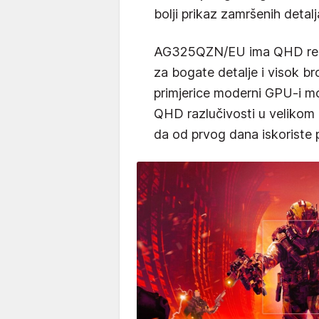
bolji prikaz zamršenih detalja
AG325QZN/EU ima QHD rezol
za bogate detalje i visok br
primjerice moderni GPU-i mo
QHD razlučivosti u velikom
da od prvog dana iskoriste 