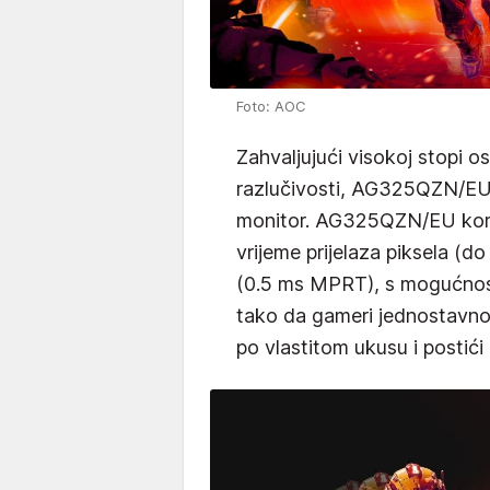
Foto: AOC
Zahvaljujući visokoj stopi o
razlučivosti, AG325QZN/EU 
monitor. AG325QZN/EU koris
vrijeme prijelaza piksela (do
(0.5 ms MPRT), s mogućnosti
tako da gameri jednostavno
po vlastitom ukusu i postići