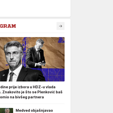
odine prije izbora u HDZ-u vlada
. Znakovito je što se Plenković baš
omio na bivšeg partnera
Medved objašnjavao