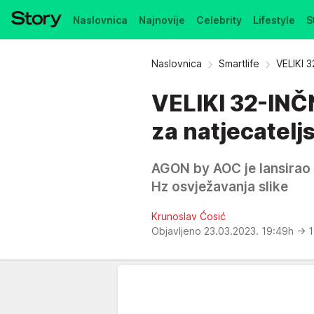
Naslovnica
Najnovije
Celebrity
Lifestyle
S
Pretplata
Naslovnica
Smartlife
VELIKI 
VELIKI 32-IN
za natjecatelj
AGON by AOC je lansira
Hz osvježavanja slike
Krunoslav Ćosić
Objavljeno 23.03.2023. 19:49h
→ 1