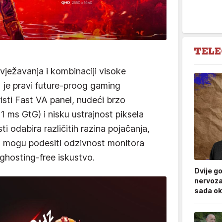
svježavanja i kombinaciji visoke
je pravi future-proog gaming
ti Fast VA panel, nudeći brzo
 1 ms GtG) i nisku ustrajnost piksela
 odabira različitih razina pojačanja,
 mogu podesiti odzivnost monitora
 ghosting-free iskustvo.
Dvije g
nervoza
sada ok