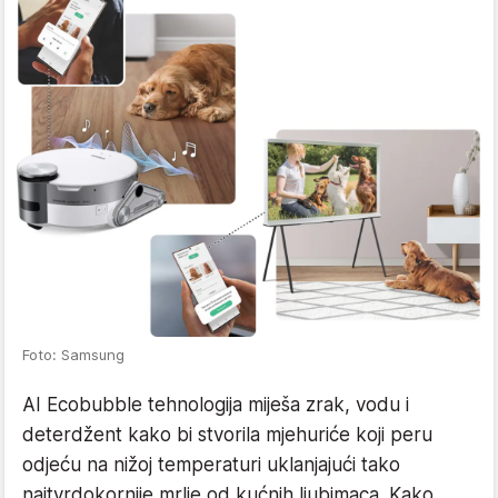
Foto: Samsung
AI Ecobubble tehnologija miješa zrak, vodu i
deterdžent kako bi stvorila mjehuriće koji peru
odjeću na nižoj temperaturi uklanjajući tako
najtvrdokornije mrlje od kućnih ljubimaca. Kako