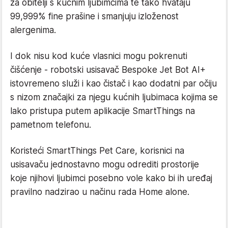
za obitelji s kućnim ljubimcima te tako hvataju
99,999% fine prašine i smanjuju izloženost
alergenima.
I dok nisu kod kuće vlasnici mogu pokrenuti
čišćenje - robotski usisavač Bespoke Jet Bot AI+
istovremeno služi i kao čistač i kao dodatni par očiju
s nizom značajki za njegu kućnih ljubimaca kojima se
lako pristupa putem aplikacije SmartThings na
pametnom telefonu.
Koristeći SmartThings Pet Care, korisnici na
usisavaču jednostavno mogu odrediti prostorije
koje njihovi ljubimci posebno vole kako bi ih uređaj
pravilno nadzirao u načinu rada Home alone.