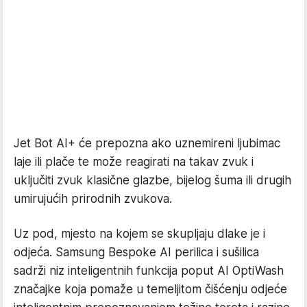
Jet Bot AI+ će prepozna ako uznemireni ljubimac
laje ili plače te može reagirati na takav zvuk i
uključiti zvuk klasične glazbe, bijelog šuma ili drugih
umirujućih prirodnih zvukova.
Uz pod, mjesto na kojem se skupljaju dlake je i
odjeća. Samsung Bespoke AI perilica i sušilica
sadrži niz inteligentnih funkcija poput AI OptiWash
značajke koja pomaže u temeljitom čišćenju odjeće