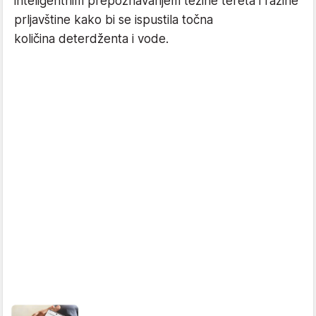
inteligentnim prepoznavanjem težine tereta i razine
prljavštine kako bi se ispustila točna
količina deterdženta i vode.