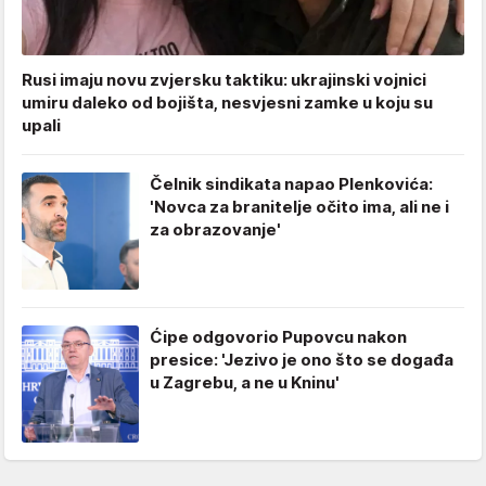
Rusi imaju novu zvjersku taktiku: ukrajinski vojnici
umiru daleko od bojišta, nesvjesni zamke u koju su
upali
Čelnik sindikata napao Plenkovića:
'Novca za branitelje očito ima, ali ne i
za obrazovanje'
Ćipe odgovorio Pupovcu nakon
presice: 'Jezivo je ono što se događa
u Zagrebu, a ne u Kninu'