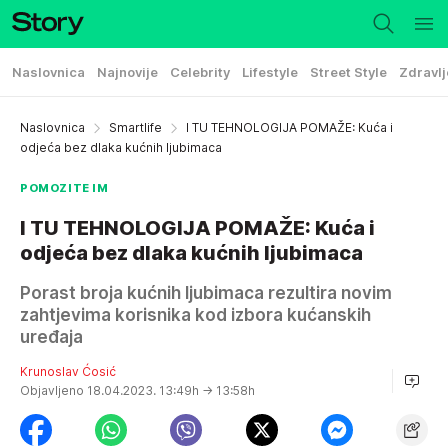
Naslovnica
Najnovije
Celebrity
Lifestyle
Street Style
Zdravlj
Naslovnica
Smartlife
I TU TEHNOLOGIJA POMAŽE: Kuća i
odjeća bez dlaka kućnih ljubimaca
POMOZITE IM
I TU TEHNOLOGIJA POMAŽE: Kuća i
odjeća bez dlaka kućnih ljubimaca
Porast broja kućnih ljubimaca rezultira novim
zahtjevima korisnika kod izbora kućanskih
uređaja
Krunoslav Ćosić
Objavljeno 18.04.2023. 13:49h
→ 13:58h