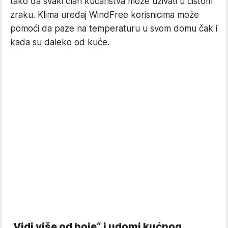
tako da svaki član kućanstva može uživati u čistom
zraku. Klima uređaj WindFree korisnicima može
pomoći da paze na temperaturu u svom domu čak i
kada su daleko od kuće.
„Vidi više od boje“ i udomi kućnog