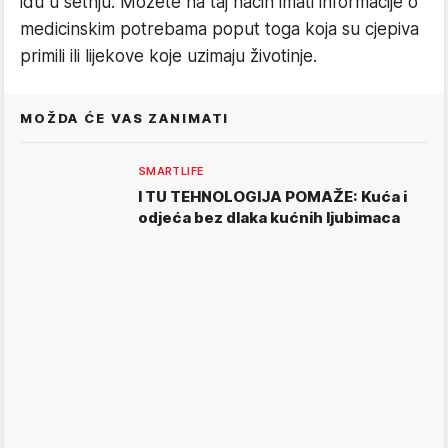
idu u šetnju. Možete na taj način imati informacije o
medicinskim potrebama poput toga koja su cjepiva
primili ili lijekove koje uzimaju životinje.
MOŽDA ĆE VAS ZANIMATI
SMARTLIFE
I TU TEHNOLOGIJA POMAŽE: Kuća i
odjeća bez dlaka kućnih ljubimaca