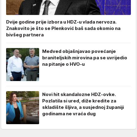
Dvije godine prije izbora u HDZ-u vlada nervoza.
Znakovito je što se Plenković baš sada okomio na
bivšeg partnera
Medved objašnjavao povećanje
braniteljskih mirovina pa se uvrijedio
na pitanje o HVO-u
Novi hit skandalozne HDZ-ovke.
Pozlatila si ured, diže kredite za
skladište šljiva, a susjednoj županiji
godinama ne vraća dug