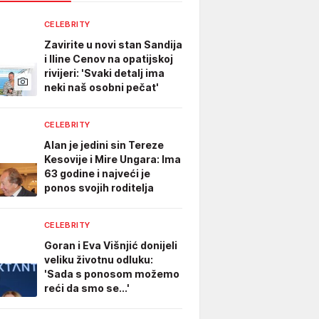
CELEBRITY
Zavirite u novi stan Sandija
i Iline Cenov na opatijskoj
rivijeri: 'Svaki detalj ima
neki naš osobni pečat'
CELEBRITY
Alan je jedini sin Tereze
Kesovije i Mire Ungara: Ima
63 godine i najveći je
ponos svojih roditelja
CELEBRITY
Goran i Eva Višnjić donijeli
veliku životnu odluku:
'Sada s ponosom možemo
reći da smo se...'