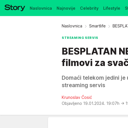
Naslovnica
Najnovije
Celebrity
Lifestyle
S
Pretplata
Naslovnica
Smartlife
BESPLAT
STREAMING SERVIS
BESPLATAN NET
filmovi za svač
Domaći telekom jedini je 
streaming servis
Krunoslav Ćosić
Objavljeno 19.01.2024. 19:07h
→ 1