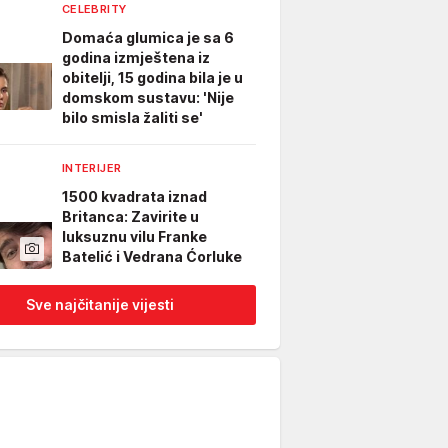
CELEBRITY
Domaća glumica je sa 6
godina izmještena iz
obitelji, 15 godina bila je u
domskom sustavu: 'Nije
bilo smisla žaliti se'
INTERIJER
1500 kvadrata iznad
Britanca: Zavirite u
luksuznu vilu Franke
Batelić i Vedrana Ćorluke
Sve najčitanije vijesti