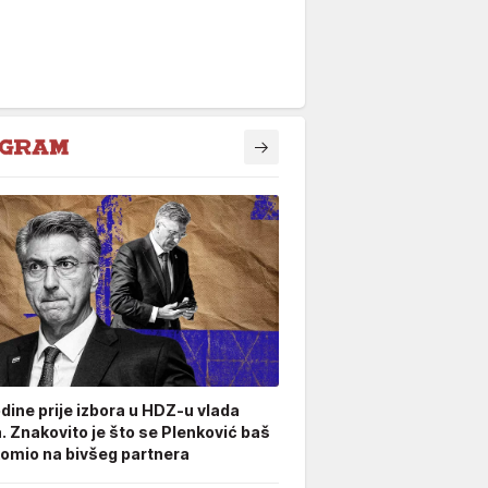
odine prije izbora u HDZ-u vlada
. Znakovito je što se Plenković baš
omio na bivšeg partnera