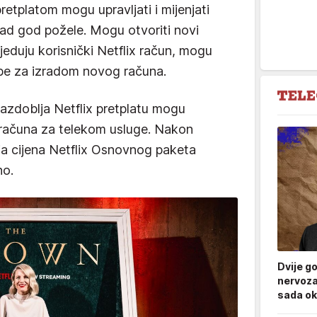
retplatom mogu upravljati i mijenjati
kad god požele. Mogu otvoriti novi
jeduju korisnički Netflix račun, mogu
ebe za izradom novog računa.
azdoblja Netflix pretplatu mogu
 računa za telekom usluge. Nakon
ja cijena Netflix Osnovnog paketa
no.
Dvije g
nervoza
sada ok