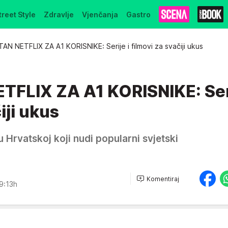
treet Style
Zdravlje
Vjenčanja
Gastro
AN NETFLIX ZA A1 KORISNIKE: Serije i filmovi za svačiji ukus
FLIX ZA A1 KORISNIKE: Seri
iji ukus
u Hrvatskoj koji nudi popularni svjetski
Komentiraj
9:13h