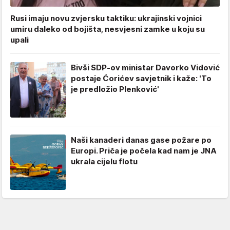
Rusi imaju novu zvjersku taktiku: ukrajinski vojnici
umiru daleko od bojišta, nesvjesni zamke u koju su
upali
Bivši SDP-ov ministar Davorko Vidović
postaje Ćorićev savjetnik i kaže: 'To
je predložio Plenković'
Naši kanaderi danas gase požare po
Europi. Priča je počela kad nam je JNA
ukrala cijelu flotu