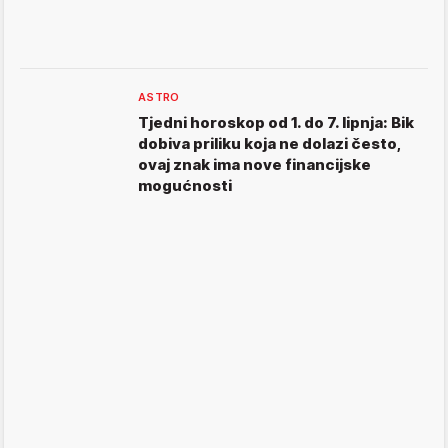
ASTRO
Tjedni horoskop od 1. do 7. lipnja: Bik
dobiva priliku koja ne dolazi često,
ovaj znak ima nove financijske
mogućnosti