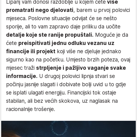
Lipanj vam donosi razdoblje u kojem ćete
više
promatrati nego djelovati
, barem u prvoj polovici
mjeseca. Poslovne situacije odvijat će se nešto
sporije, ali to vam zapravo daje priliku da uočite
detalje koje ste ranije propuštali.
Moguće je da
ćete
preispitivati jednu odluku vezanu uz
financije ili projekt
koji više ne djeluje jednako
sigurno kao na početku. Umjesto brzih poteza, ovaj
mjesec traži
strpljenje i pažljivo vaganje svake
informacije.
U drugoj polovici lipnja stvari se
počinju jasnije slagati i dobivate bolji uvid u to gdje
se isplati ulagati energiju. Financijski tok ostaje
stabilan, ali bez većih skokova, uz naglasak na
racionalnije trošenje.