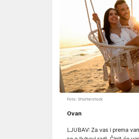
Foto: Shutterstock
Ovan
LJUBAV: Za vas i prema vam
se o ljubavi radi. Činit će v