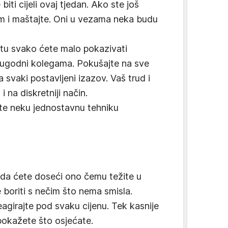
ti cijeli ovaj tjedan. Ako ste još
ilm i maštajte. Oni u vezama neka budu
u svako ćete malo pokazivati
i ugodni kolegama. Pokušajte na sve
na svaki postavljeni izazov. Vaš trud i
i na diskretniji način.
e neku jednostavnu tehniku
 da ćete doseći ono čemu težite u
e boriti s nečim što nema smisla.
reagirajte pod svaku cijenu. Tek kasnije
pokažete što osjećate.