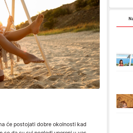
Na
a će postojati dobre okolnosti kad
am se da su svi pogledi upereni u vas.