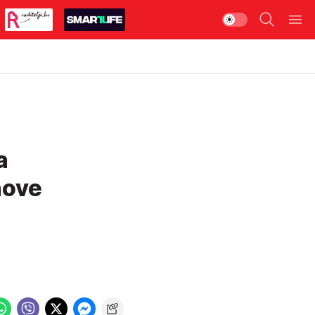
a
nove