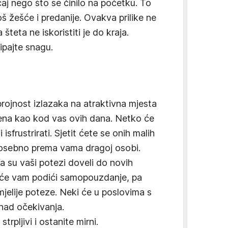
aj nego što se činilo na početku. To
oš žešće i predanije. Ovakva prilike ne
 šteta ne iskoristiti je do kraja.
pajte snagu.
rojnost izlazaka na atraktivna mjesta
vljena kao kod vas ovih dana. Netko će
i isfrustrirati. Sjetit ćete se onih malih
 Posebno prema vama dragoj osobi.
 su vaši potezi doveli do novih
o će vam podići samopouzdanje, pa
smjelije poteze. Neki će u poslovima s
znad očekivanja.
pljivi i ostanite mirni.