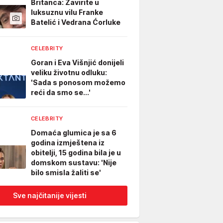
Britanca: Zavirite u
luksuznu vilu Franke
Batelić i Vedrana Ćorluke
CELEBRITY
Goran i Eva Višnjić donijeli
veliku životnu odluku:
'Sada s ponosom možemo
reći da smo se...'
CELEBRITY
Domaća glumica je sa 6
godina izmještena iz
obitelji, 15 godina bila je u
domskom sustavu: 'Nije
bilo smisla žaliti se'
Sve najčitanije vijesti