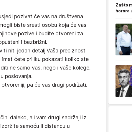
Zašto m
horora 
susjedi pozivat će vas na društvena
 mogli biste sresti osobu koja će vas
e njihove pozive i budite otvoreni za
pušteni i bezbrižni.
i niti jedan detalj.Vaša preciznost
 imat ćete priliku pokazati koliko ste
buditi ne samo vas, nego i vaše kolege.
lu poslovanja.
voreniji, pa će vas drugi podržati.
ni daleko, ali vam drugi sadržaji iz
izdržite samoću li distancu u