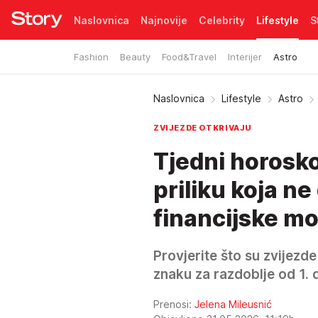
Naslovnica
Najnovije
Celebrity
Lifestyle
S
Fashion
Beauty
Food&Travel
Interijer
Astro
Pretplata
Naslovnica
Lifestyle
Astro
ZVIJEZDE OTKRIVAJU
Tjedni horoskop
priliku koja ne
financijske m
Provjerite što su zvijez
znaku za razdoblje od 1. d
Prenosi:
Jelena Mileusnić