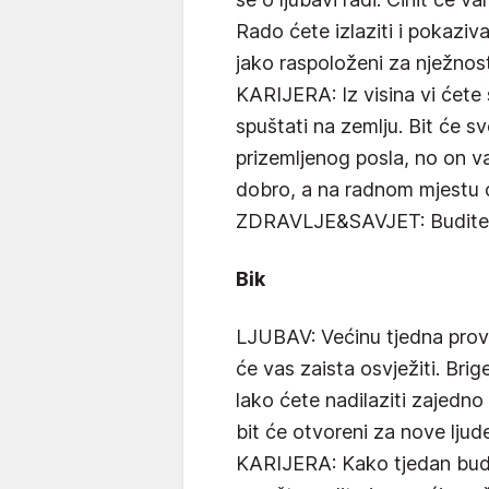
Rado ćete izlaziti i pokaziv
jako raspoloženi za nježnost
KARIJERA: Iz visina vi ćete
spuštati na zemlju. Bit će s
prizemljenog posla, no on v
dobro, a na radnom mjestu će
ZDRAVLJE&SAVJET: Budite i
Bik
LJUBAV: Većinu tjedna prov
će vas zaista osvježiti. Brig
lako ćete nadilaziti zajedno 
bit će otvoreni za nove ljud
KARIJERA: Kako tjedan bude 