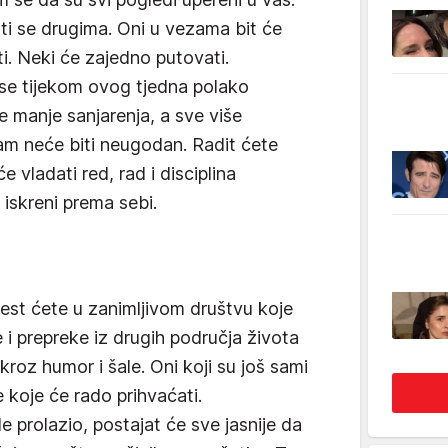
ati se drugima. Oni u vezama bit će
i. Neki će zajedno putovati.
 se tijekom ovog tjedna polako
ve manje sanjarenja, a sve više
am neće biti neugodan. Radit ćete
 vladati red, rad i disciplina
skreni prema sebi.
est ćete u zanimljivom društvu koje
e i prepreke iz drugih područja života
kroz humor i šale. Oni koji su još sami
e koje će rado prihvaćati.
prolazio, postajat će sve jasnije da