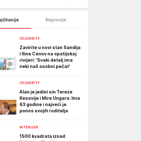
jčitanije
Najnovije
CELEBRITY
Zavirite u novi stan Sandija
i Iline Cenov na opatijskoj
rivijeri: 'Svaki detalj ima
neki naš osobni pečat'
CELEBRITY
Alan je jedini sin Tereze
Kesovije i Mire Ungara: Ima
63 godine i najveći je
ponos svojih roditelja
INTERIJER
1500 kvadrata iznad