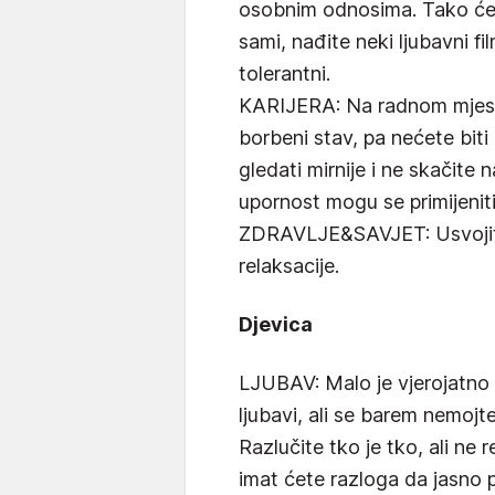
osobnim odnosima. Tako će bi
sami, nađite neki ljubavni f
tolerantni.
KARIJERA: Na radnom mjest
borbeni stav, pa nećete bit
gledati mirnije i ne skačite 
upornost mogu se primijeniti 
ZDRAVLJE&SAVJET: Usvojit
relaksacije.
Djevica
LJUBAV: Malo je vjerojatno
ljubavi, ali se barem nemojt
Razlučite tko je tko, ali ne 
imat ćete razloga da jasno 