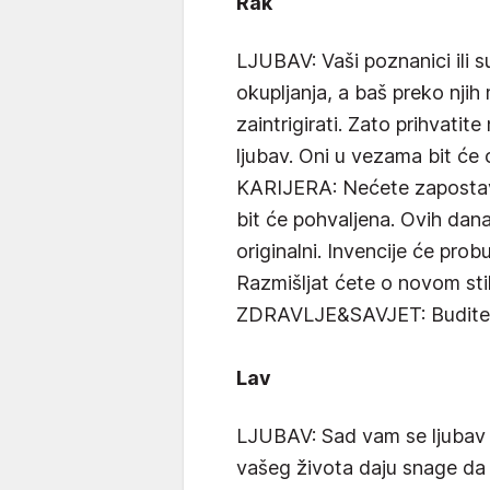
Rak
LJUBAV: Vaši poznanici ili 
okupljanja, a baš preko njih
zaintrigirati. Zato prihvatit
ljubav. Oni u vezama bit će o
KARIJERA: Nećete zapostavit
bit će pohvaljena. Ovih dana
originalni. Invencije će pro
Razmišljat ćete o novom sti
ZDRAVLJE&SAVJET: Budite ot
Lav
LJUBAV: Sad vam se ljubav či
vašeg života daju snage da 