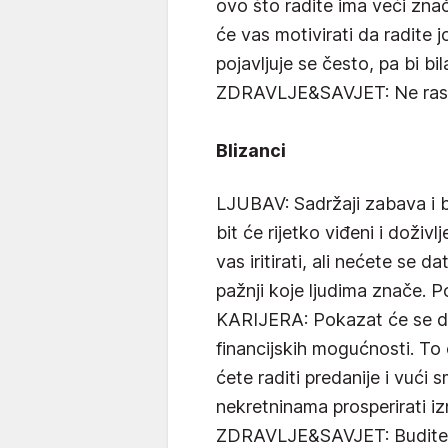
ovo što radite ima veći znač
će vas motivirati da radite j
pojavljuje se često, pa bi bila
ZDRAVLJE&SAVJET: Ne rasi
Blizanci
LJUBAV: Sadržaji zabava i b
bit će rijetko viđeni i doži
vas iritirati, ali nećete se dat
pažnji koje ljudima znače.
KARIJERA: Pokazat će se da
financijskih mogućnosti. T
ćete raditi predanije i vući 
nekretninama prosperirati i
ZDRAVLJE&SAVJET: Budite str