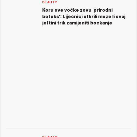
BEAUTY
Koru ove voćke zovu 'prirodni
botoks': Liječnici otkrili može li ovaj
jeftini trik zamijeniti bockanje