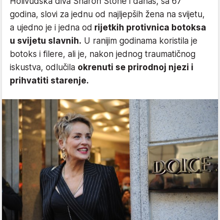
Holivudska diva Sharon Stone i danas, sa 67
godina, slovi za jednu od najljepših žena na svijetu,
a ujedno je i jedna od
rijetkih protivnica botoksa
u svijetu slavnih.
U ranijim godinama koristila je
botoks i filere, ali je, nakon jednog traumatičnog
iskustva, odlučila
okrenuti se prirodnoj njezi i
prihvatiti starenje.