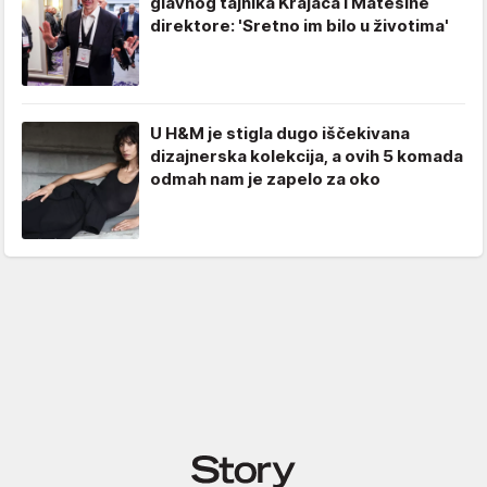
glavnog tajnika Krajača i Matešine
direktore: 'Sretno im bilo u životima'
U H&M je stigla dugo iščekivana
dizajnerska kolekcija, a ovih 5 komada
odmah nam je zapelo za oko