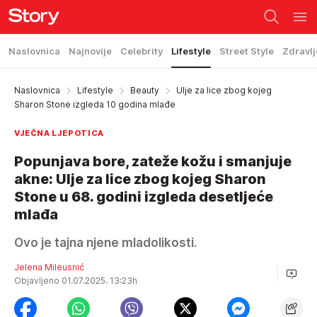
Naslovnica
Najnovije
Celebrity
Lifestyle
Street Style
Zdravlj
Naslovnica
Lifestyle
Beauty
Ulje za lice zbog kojeg
Sharon Stone izgleda 10 godina mlađe
VJEČNA LJEPOTICA
Popunjava bore, zateže kožu i smanjuje
akne: Ulje za lice zbog kojeg Sharon
Stone u 68. godini izgleda desetljeće
mlađa
Ovo je tajna njene mladolikosti.
Jelena Mileusnić
Objavljeno 01.07.2025. 13:23h