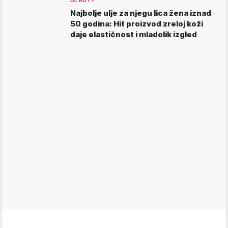
BEAUTY
Najbolje ulje za njegu lica žena iznad
50 godina: Hit proizvod zreloj koži
daje elastičnost i mladolik izgled