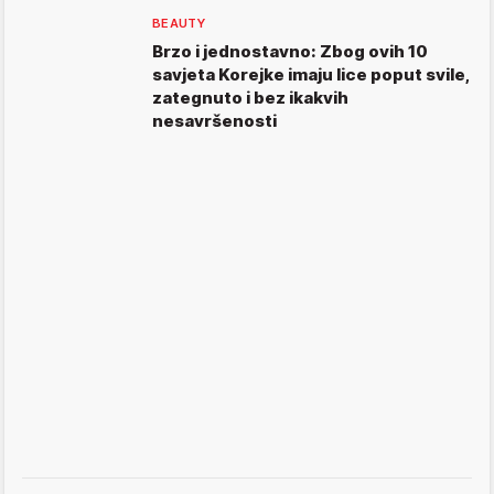
BEAUTY
Brzo i jednostavno: Zbog ovih 10
savjeta Korejke imaju lice poput svile,
zategnuto i bez ikakvih
nesavršenosti