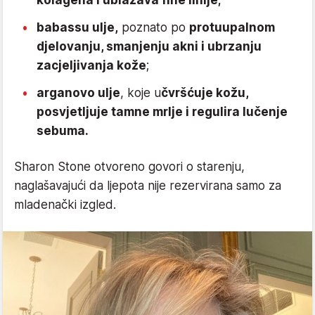
kolagena i ublažava fine linije;
babassu ulje,
poznato po
protuupalnom
djelovanju, smanjenju akni i ubrzanju
zacjeljivanja kože
;
arganovo ulje
, koje u
čvršćuje kožu,
posvjetljuje tamne mrlje i regulira lučenje
sebuma.
Sharon Stone otvoreno govori o starenju,
naglašavajući da ljepota nije rezervirana samo za
mladenački izgled.