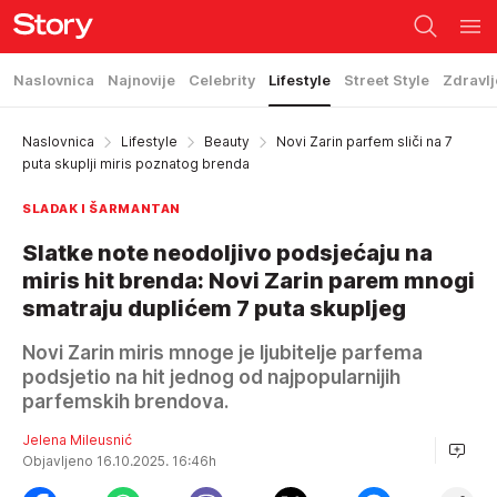
Naslovnica
Najnovije
Celebrity
Lifestyle
Street Style
Zdravlj
Naslovnica
Lifestyle
Beauty
Novi Zarin parfem sliči na 7
puta skuplji miris poznatog brenda
SLADAK I ŠARMANTAN
Slatke note neodoljivo podsjećaju na
miris hit brenda: Novi Zarin parem mnogi
smatraju duplićem 7 puta skupljeg
Novi Zarin miris mnoge je ljubitelje parfema
podsjetio na hit jednog od najpopularnijih
parfemskih brendova.
Jelena Mileusnić
Objavljeno 16.10.2025. 16:46h