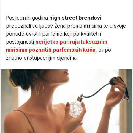
Posljednjih godina
high street brendovi
prepoznali su ljubav žena prema mirisima te u svoje
ponude uvrstili parfeme koji po kvaliteti i
postojanosti
nerijetko pariraju luksuznim
mirisima poznatih parfemskih kuća
, ali po
znatno pristupačnijim cijenama.