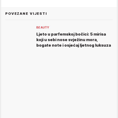
POVEZANE VIJESTI
BEAUTY
Ljeto u parfemskoj bočici: 5 mirisa
koji u sebi nose svježinu mora,
bogate note i osjećaj ljetnog luksuza