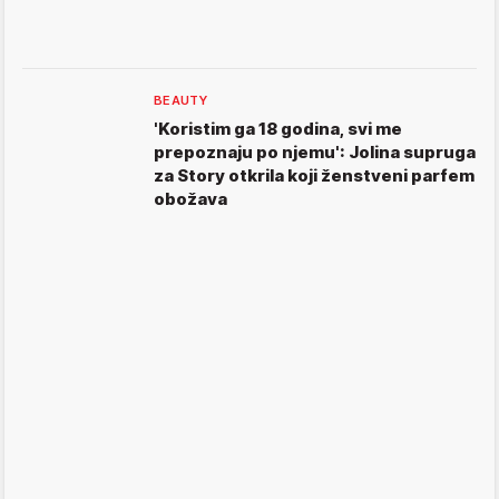
BEAUTY
'Koristim ga 18 godina, svi me
prepoznaju po njemu': Jolina supruga
za Story otkrila koji ženstveni parfem
obožava