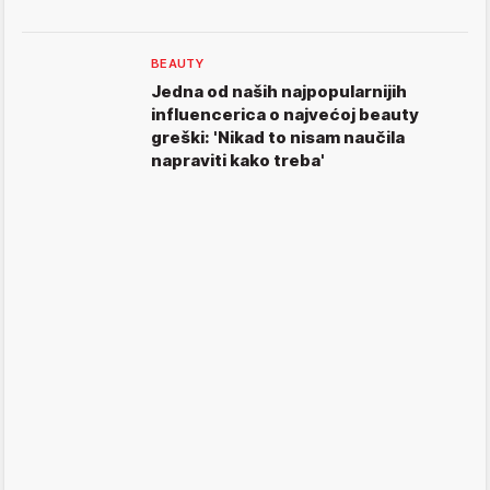
BEAUTY
Jedna od naših najpopularnijih
influencerica o najvećoj beauty
greški: 'Nikad to nisam naučila
napraviti kako treba'