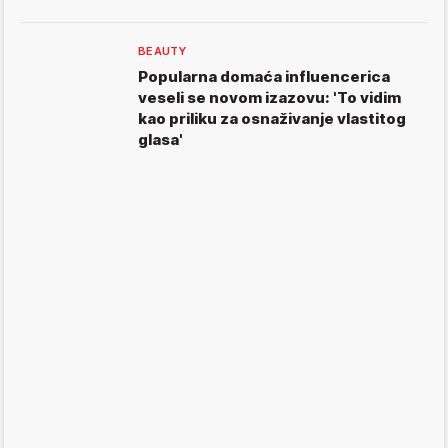
BEAUTY
Popularna domaća influencerica
veseli se novom izazovu: 'To vidim
kao priliku za osnaživanje vlastitog
glasa'