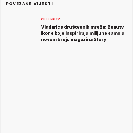
POVEZANE VIJESTI
CELEBRITY
Vladarice društvenih mreža: Beauty
ikone koje inspiriraju milijune samo u
novom broju magazina Story