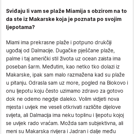
Sviđaju li vam se plaže Miamija s obzirom na to
da ste iz Makarske koja je poznata po svojim
ljepotama?
Miami ima prekrasne plaže i potpuno drukčiji
ugođaj od Dalmacije. Dugačke pješčane plaže,
palme i taj američki stil života uz ocean zaista ima
poseban šarm. Međutim, kao netko tko dolazi iz
Makarske, ipak sam malo razmažena kad su plaže
u pitanju. Odrasla sam uz more, pogled na Biokovo i
onu ljepotu koju često uzimamo zdravo za gotovo
dok ne odemo negdje daleko. Volim vidjeti nova
mjesta i uvijek me veseli otkrivati različite dijelove
svijeta, ali Dalmacija ima neku toplinu i ljepotu kojoj
se uvijek rado vraćam. Možda sam subjektivna, ali
meni su Makarska rivijera i Jadran i dalje među