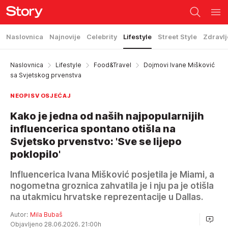
Naslovnica
Najnovije
Celebrity
Lifestyle
Street Style
Zdravlj
Naslovnica
Lifestyle
Food&Travel
Dojmovi Ivane Mišković
sa Svjetskog prvenstva
NEOPISV OSJEĆAJ
Kako je jedna od naših najpopularnijih
influencerica spontano otišla na
Svjetsko prvenstvo: 'Sve se lijepo
poklopilo'
Influencerica Ivana Mišković posjetila je Miami, a
nogometna groznica zahvatila je i nju pa je otišla
na utakmicu hrvatske reprezentacije u Dallas.
Autor:
Mila Bubaš
Objavljeno 28.06.2026. 21:00h