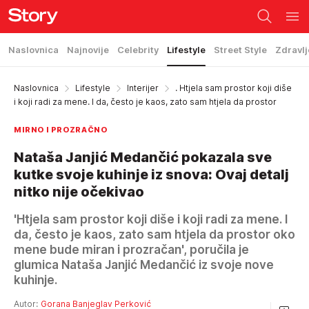
Naslovnica
Najnovije
Celebrity
Lifestyle
Street Style
Zdravlj
Naslovnica
Lifestyle
Interijer
. Htjela sam prostor koji diše
i koji radi za mene. I da, često je kaos, zato sam htjela da prostor
MIRNO I PROZRAČNO
Nataša Janjić Medančić pokazala sve
kutke svoje kuhinje iz snova: Ovaj detalj
nitko nije očekivao
'Htjela sam prostor koji diše i koji radi za mene. I
da, često je kaos, zato sam htjela da prostor oko
mene bude miran i prozračan', poručila je
glumica Nataša Janjić Medančić iz svoje nove
kuhinje.
Autor:
Gorana Banjeglav Perković