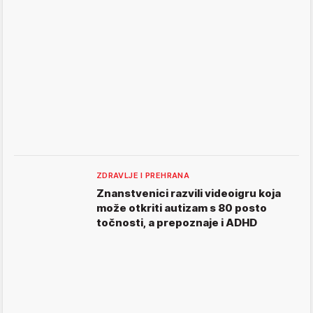
ZDRAVLJE I PREHRANA
Znanstvenici razvili videoigru koja
može otkriti autizam s 80 posto
točnosti, a prepoznaje i ADHD