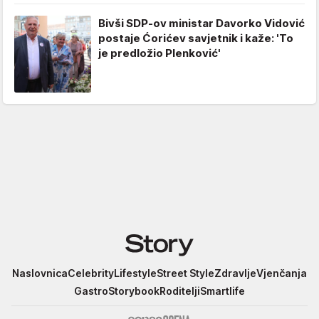
Bivši SDP-ov ministar Davorko Vidović
postaje Ćorićev savjetnik i kaže: 'To
je predložio Plenković'
Story
Naslovnica
Celebrity
Lifestyle
Street Style
Zdravlje
Vjenčanja
Gastro
Storybook
Roditelji
Smartlife