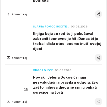
podrška
Komentiraj
SJAJNA POMOĆ RODITE…
03.08.2026.
Knjiga koju su roditelji pokušavali
zabraniti ponovno je hit: Danas bi je
trebali diskretno 'podmetnuti' svojoj
djeci
Komentiraj
ODGOJ DJECE
03.08.2026.
Novak i Jelena Đoković imaju
nesvakidašnja pravila u odgoju: Evo
zašto njihova djeca ne smiju puhati
svjećice na torti
Komentiraj