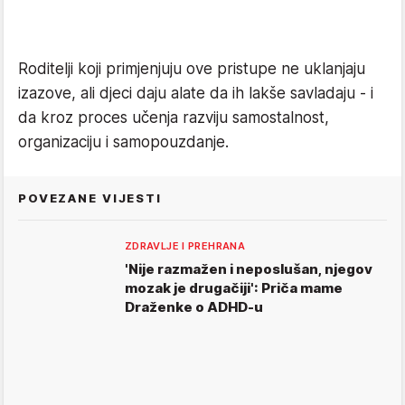
Roditelji koji primjenjuju ove pristupe ne uklanjaju
izazove, ali djeci daju alate da ih lakše savladaju - i
da kroz proces učenja razviju samostalnost,
organizaciju i samopouzdanje.
POVEZANE VIJESTI
ZDRAVLJE I PREHRANA
'Nije razmažen i neposlušan, njegov
mozak je drugačiji': Priča mame
Draženke o ADHD-u